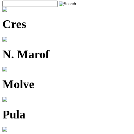
Cres
N. Marof
Molve
Pula