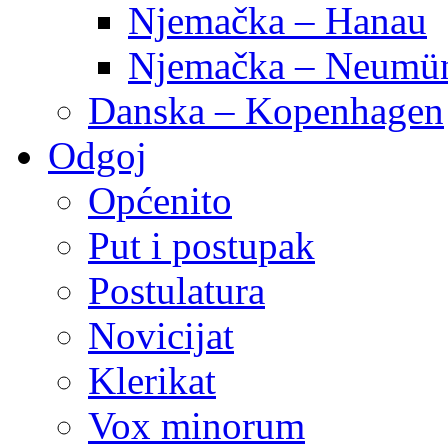
Njemačka – Hanau
Njemačka – Neumün
Danska – Kopenhagen
Odgoj
Općenito
Put i postupak
Postulatura
Novicijat
Klerikat
Vox minorum