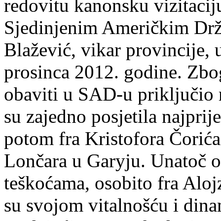
redovitu kanonsku vizitacij
Sjedinjenim Američkim Drža
Blažević, vikar provincije, 
prosinca 2012. godine. Zbo
obaviti u SAD-u priključio 
su zajedno posjetila najprij
potom fra Kristofora Čorića
Lončara u Garyju. Unatoč 
teškoćama, osobito fra Alojz
su svojom vitalnošću i din