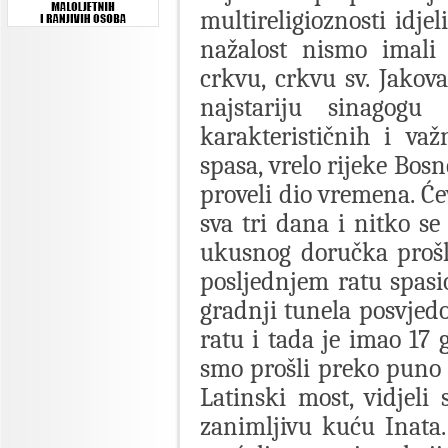
multireligioznosti idje
nažalost nismo imali 
crkvu, crkvu sv. Jakova
najstariju sinagogu
karakterističnih i važ
spasa, vrelo rijeke Bos
proveli dio vremena. Ć
sva tri dana i nitko se
ukusnog doručka prošl
posljednjem ratu spas
gradnji tunela posvjedo
ratu i tada je imao 17
smo prošli preko puno 
Latinski most, vidjeli
zanimljivu kuću Inata