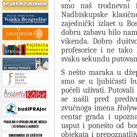
smo naš trodnevni iz
Nadbiskupske klasičn
zajednički izlaet u Bo
dobru zabavu bilo nam
vikenda. Dobro duštvo
profesorice i ne tako 
svaku sekundu putovan
S nešto maraka u džep
smo se u ljubičasti bu
počeli uživati. Putoval
se našli pred prediv
zvučnoga imena
Holy
centar grada i upozna
usput i ponešto od bos
objekata i prepoznatlji