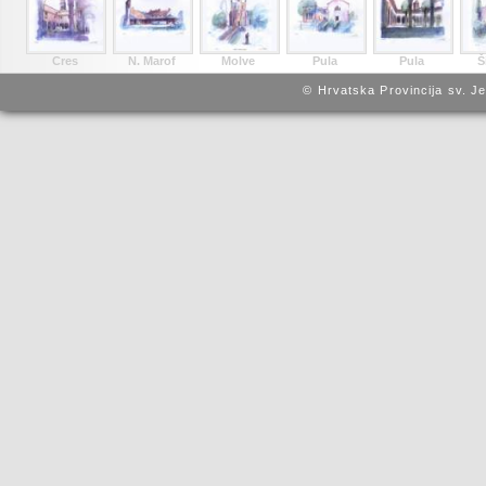
Cres
N. Marof
Molve
Pula
Pula
Š
© Hrvatska Provincija sv. J