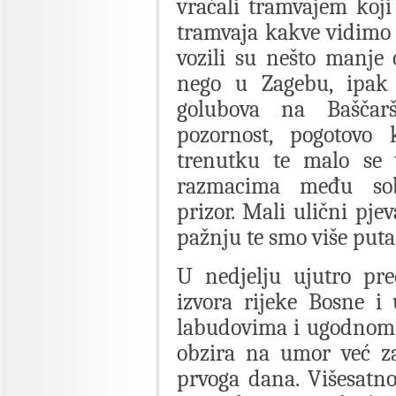
vraćali tramvajem koji 
tramvaja kakve vidimo 
vozili su nešto manje
nego u Zagebu, ipak 
golubova na Baščarš
pozornost, pogotovo 
trenutku te malo se 
razmacima među sobo
prizor. Mali ulični pj
pažnju te smo više puta
U nedjelju ujutro pre
izvora rijeke Bosne i u
labudovima i ugodnom dr
obzira na umor već z
prvoga dana. Višesatn