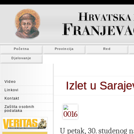
Početna
Provincija
Red
Djelovanje
Izlet u Saraj
Video
Linkovi
Kontakt
Zaštita osobnih
podataka
U petak, 30. studenog n