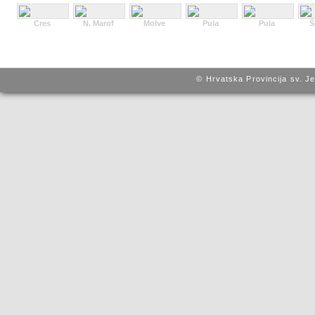
Cres
N. Marof
Molve
Pula
Pula
Š
© Hrvatska Provincija sv. J