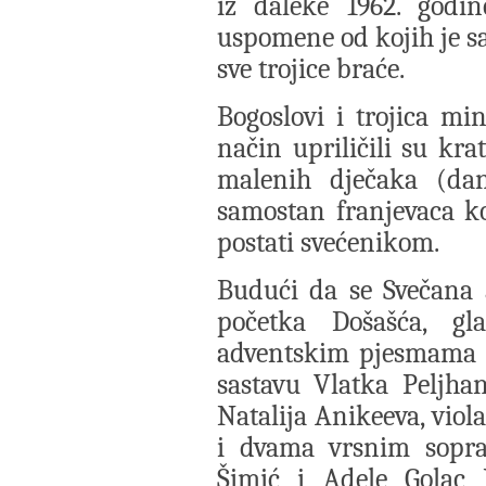
iz daleke 1962. godin
uspomene od kojih je s
sve trojice braće.
Bogoslovi i trojica mi
način upriličili su kra
malenih dječaka (dan
samostan franjevaca k
postati svećenikom.
Budući da se Svečana 
početka Došašća, gl
adventskim pjesmama u
sastavu Vlatka Peljha
Natalija Anikeeva, viol
i dvama vrsnim sopr
Šimić i Adele Golac 