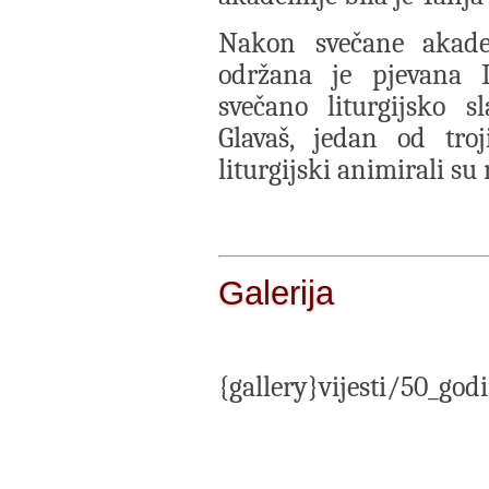
Nakon svečane akade
održana je pjevana I.
svečano liturgijsko s
Glavaš, jedan od troj
liturgijski animirali su 
Galerija
{gallery}vijesti/50_god