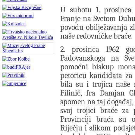
U subotu 1. prosinca 
Franje na Svetom Duhu
povodu obilježavanja zl
naše redovničke braće.
2. prosinca 1962 go
Padovanskoga na Sve
pomoćni biskup mons. 
petoricu kandidata za
bila su i trojica naše
Filinić, fra Damjan G
spomen na taj događaj, 
svoj trojici braće za
Provinciji braća su o
Riječju i slikom podsj