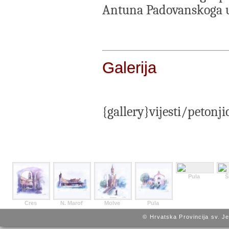
Antuna Padovanskoga u
Galerija
{gallery}vijesti/petonj
Pula
Š
Cres
N. Marof
Molve
Pula
© Hrvatska Provincija sv. J