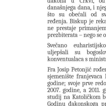
đakona u Crkvi, od
današnjega dana, i nj
što su obećali od s
ređenja. Biskup je rek
ne prestaje primanjem
prezbiterata – nego se 
Svečano euharistijsk
uljepšali su bogoslo
konventualaca s minist
Fra Josip Petonjić rođe
sjemenište franjevaca
godine; svoje prve redo
2007. godine, a 2011. g
studij na Katoličkom 
Godinu đakonskoga pr