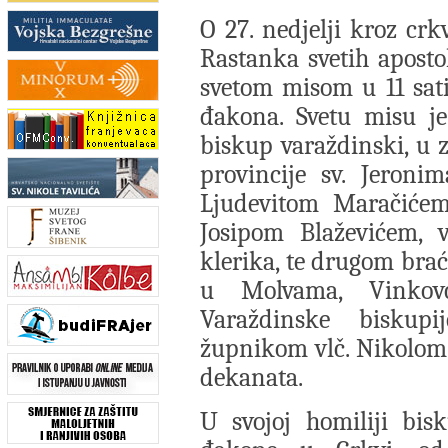
O 27. nedjelji kroz crk
Rastanka svetih apost
svetom misom u 11 sati 
đakona. Svetu misu je
biskup varaždinski, u 
provincije sv. Jeroni
Ljudevitom Maračićem,
Josipom Blaževićem, 
klerika, te drugom brać
u Molvama, Vinkov
Varaždinske biskup
župnikom vlč. Nikolom
dekanata.
U svojoj homiliji bis