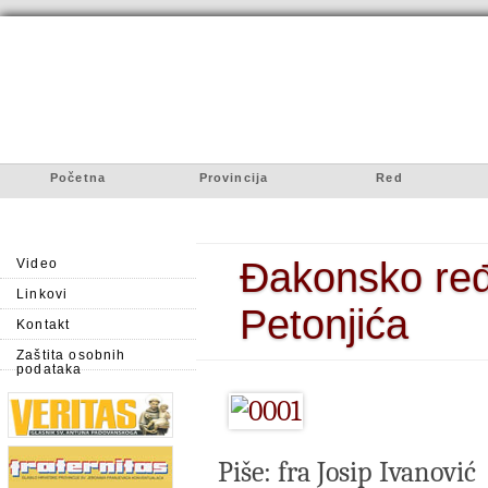
Početna
Provincija
Red
Đakonsko ređ
Video
Linkovi
Petonjića
Kontakt
Zaštita osobnih
podataka
Piše: fra Josip Ivanović