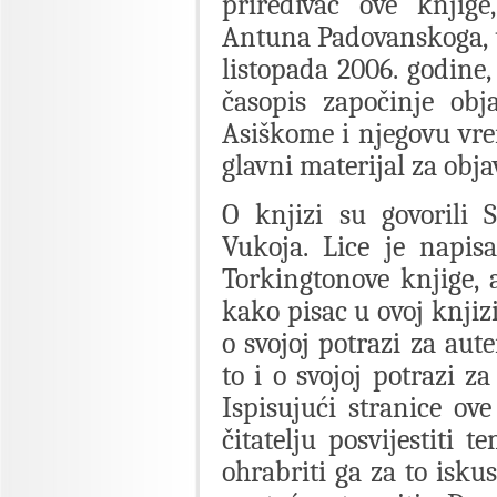
priređivač ove knjige
Antuna Padovanskoga, u
listopada 2006. godine, 
časopis započinje obja
Asiškome i njegovu vre
glavni materijal za obja
O knjizi su govorili S
Vukoja. Lice je napis
Torkingtonove knjige,
kako pisac u ovoj knjiz
o svojoj potrazi za au
to i o svojoj potrazi z
Ispisujući stranice ov
čitatelju posvijestiti 
ohrabriti ga za to isku