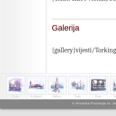
Galerija
{gallery}vijesti/Torkin
Cres
N. Marof
Molve
Pula
Pula
Š
© Hrvatska Provincija sv. J