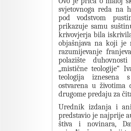
Ovo je priča o maloj 
svjetovnoga reda na ho
pod vodstvom pusti
prikazuje samu suštin
krivovjerja bila iskriv
objašnjava na koji je
razumijevanje franjev
polazište duhovnost
„mistične teologije“ 
teologija iznesena
ostvarena u životima 
drugome predaju za čita
Urednik izdanja i ani
predstavio je najprije 
štiva i novinara, Da