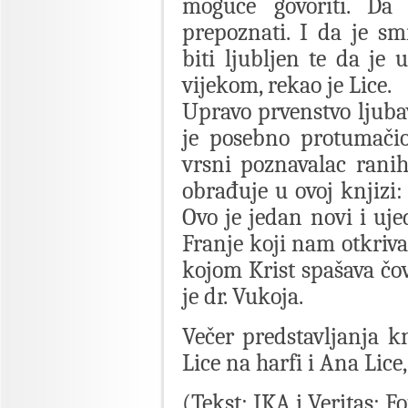
moguće govoriti. Da
prepoznati. I da je smi
biti ljubljen te da je
vijekom, rekao je Lice.
Upravo prvenstvo ljubav
je posebno protumačio 
vrsni poznavalac ranih
obrađuje u ovoj knjizi:
Ovo je jedan novi i uje
Franje koji nam otkriv
kojom Krist spašava čov
je dr. Vukoja.
Večer predstavljanja k
Lice na harfi i Ana Lice
(Tekst: IKA i Veritas; F