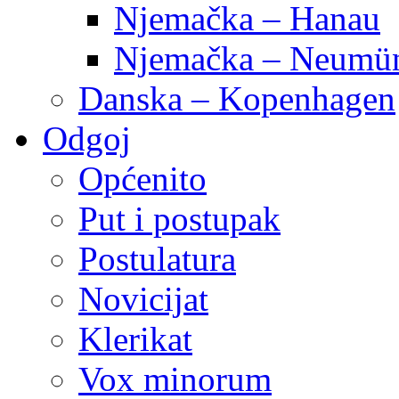
Njemačka – Hanau
Njemačka – Neumün
Danska – Kopenhagen
Odgoj
Općenito
Put i postupak
Postulatura
Novicijat
Klerikat
Vox minorum