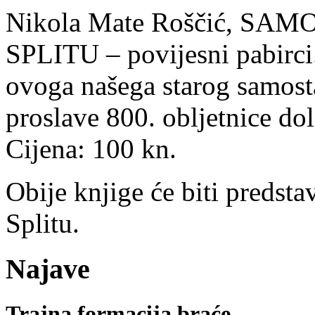
Nikola Mate Roščić, S
SPLITU – povijesni pabirci.
ovoga našega starog samost
proslave 800. obljetnice dol
Cijena: 100 kn.
Obije knjige će biti predst
Splitu.
Najave
Trajna formacija braće