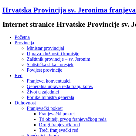
Hrvatska Provincija sv. Jeronima franjev
Internet stranice Hrvatske Provincije sv.
Početna
Provincija
Ministar provincijal
Uprava, dužnosti i komisije
Zaštitnik provincije – sv. Jeronim
Statistička slika i presjek
Povijest provincije
Red
Franjevci konventualci
Generalna uprava reda franj. konv.
Život u zajednici
Poruke ministra generala
Duhovnost
Franjevački pokret
Franjevački pokret
Tri obitelji prvog franjevačkog reda
Drugi franjevački red
Treći franjevački red
Svećenici i braća