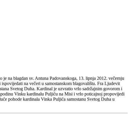
io je na blagdan sv. Antuna Padovanskoga, 13. lipnja 2012. večernju
li ispovijedati na večeri u samostanskom blagovalištu. Fra Ljudevit
ostana Svetog Duha. Kardinal je uzvratio vrlo sadržajnim govorom i
odinu Vinku kardinalu Puljiću na Misi i vrlo poticajnoj propovijedi
 iduće pohode kardinala Vinka Puljića samostanu Svetog Duha u