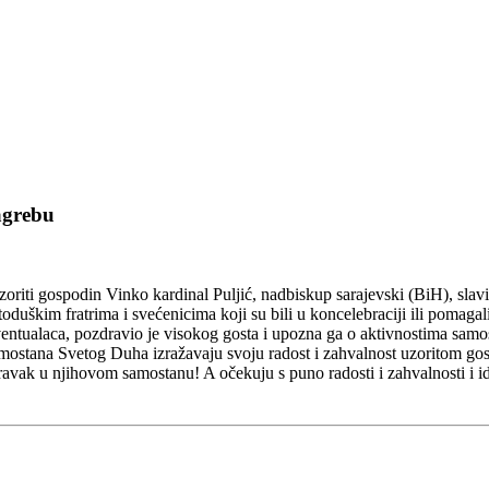
agrebu
oriti gospodin Vinko kardinal Puljić, nadbiskup sarajevski (BiH), slav
oduškim fratrima i svećenicima koji su bili u koncelebraciji ili pomaga
ventualaca, pozdravio je visokog gosta i upozna ga o aktivnostima sam
ostana Svetog Duha izražavaju svoju radost i zahvalnost uzoritom gosp
boravak u njihovom samostanu! A očekuju s puno radosti i zahvalnosti i