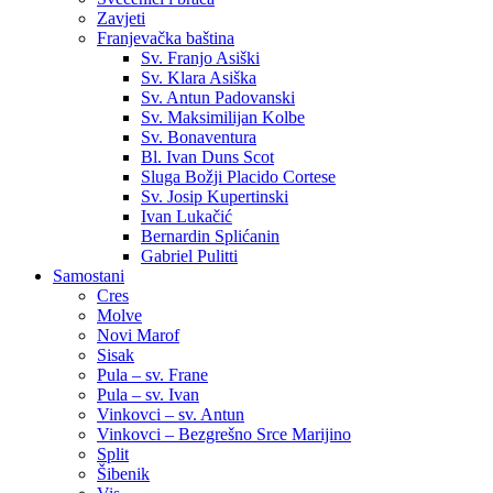
Zavjeti
Franjevačka baština
Sv. Franjo Asiški
Sv. Klara Asiška
Sv. Antun Padovanski
Sv. Maksimilijan Kolbe
Sv. Bonaventura
Bl. Ivan Duns Scot
Sluga Božji Placido Cortese
Sv. Josip Kupertinski
Ivan Lukačić
Bernardin Splićanin
Gabriel Pulitti
Samostani
Cres
Molve
Novi Marof
Sisak
Pula – sv. Frane
Pula – sv. Ivan
Vinkovci – sv. Antun
Vinkovci – Bezgrešno Srce Marijino
Split
Šibenik