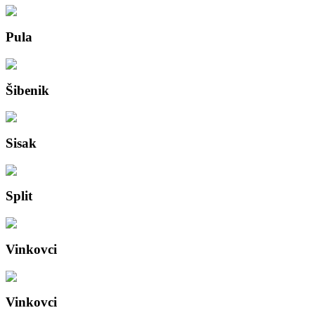
Pula
Šibenik
Sisak
Split
Vinkovci
Vinkovci