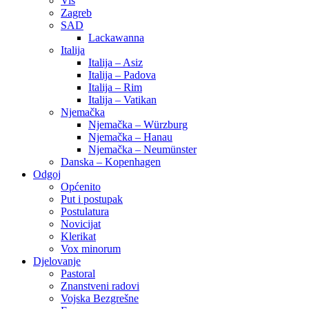
Vis
Zagreb
SAD
Lackawanna
Italija
Italija – Asiz
Italija – Padova
Italija – Rim
Italija – Vatikan
Njemačka
Njemačka – Würzburg
Njemačka – Hanau
Njemačka – Neumünster
Danska – Kopenhagen
Odgoj
Općenito
Put i postupak
Postulatura
Novicijat
Klerikat
Vox minorum
Djelovanje
Pastoral
Znanstveni radovi
Vojska Bezgrešne