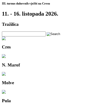
III. turnus duhovnih vježbi na Cresu
11. - 16. listopada 2026.
Tražilica
Cres
N. Marof
Molve
Pula