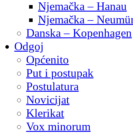
Njemačka – Hanau
Njemačka – Neumün
Danska – Kopenhagen
Odgoj
Općenito
Put i postupak
Postulatura
Novicijat
Klerikat
Vox minorum