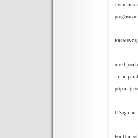
Ovim činom,
proglašava
PROVINCI
u red poseb
što od pamt
pripadaju s
U Zagrebu, 
Fra Ljudevi