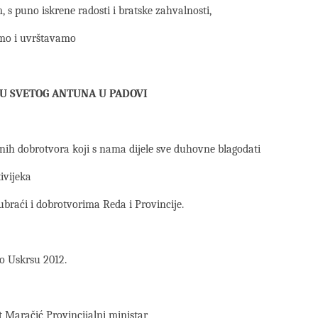
 s puno iskrene radosti i bratske zahvalnosti,
mo i uvrštavamo
JU SVETOG ANTUNA U PADOVI
nih dobrotvora koji s nama dijele sve duhovne blagodati
ivijeka
ubraći i dobrotvorima Reda i Provincije.
o Uskrsu 2012.
t Maračić Provincijalni ministar