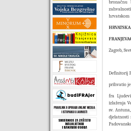
bronačnu b
zahvalnosti
hrvatskom i
HRVATSKA 
FRANJEVA
Zagreb, Sve
Definitorij 
prihvatio je
fra Ljudev
izlaženja V
sv. Antuna,
djelatnosti
Padovansko