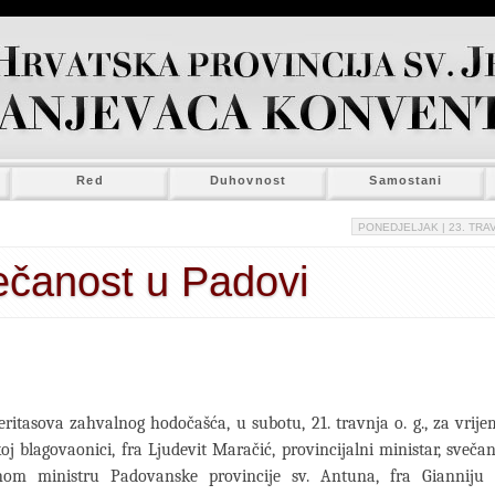
Red
Duhovnost
Samostani
PONEDJELJAK
| 23. TRAV
čanost u Padovi
ritasova zahvalnog hodočašća, u subotu, 21. travnja o. g., za vrij
j blagovaonici, fra Ljudevit Maračić, provincijalni ministar, sveča
lnom ministru Padovanske provincije sv. Antuna, fra Gianniju C