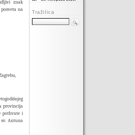
dljivi znak
e posveta na
Tražilica
 Zagrebu,
togodišnjeg
a provincija
e pothvate i
a sv. Antuna