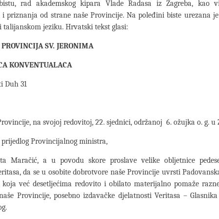
istu, rad akademskog kipara Vlade Radasa iz Zagreba, kao vi
 i priznanja od strane naše Provincije. Na poleđini biste urezana j
 talijanskom jeziku. Hrvatski tekst glasi:
PROVINCIJA SV. JERONIMA
CA KONVENTUALACA
ti Duh 31
Provincije, na svojoj redovitoj, 22. sjednici, održanoj 6. ožujka o. g. u
 prijedlog Provincijalnog ministra,
ita Maračić, a u povodu skore proslave velike obljetnice pedese
eritasa, da se u osobite dobrotvore naše Provincije uvrsti Padovansk
 koja već desetljećima redovito i obilato materijalno pomaže razn
 naše Provincije, posebno izdavačke djelatnosti Veritasa – Glasnik
g.