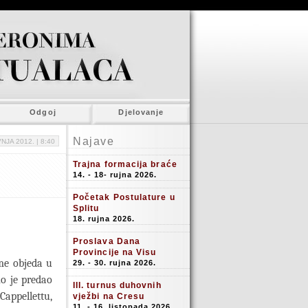
Odgoj
Djelovanje
Najave
NJA 2012. |
8:40
Trajna formacija braće
14. - 18- rujna 2026.
Početak Postulature u
Splitu
18. rujna 2026.
Proslava Dana
Provincije na Visu
eme objeda u
29. - 30. rujna 2026.
no je predao
III. turnus duhovnih
appellettu,
vježbi na Cresu
11. - 16. listopada 2026.