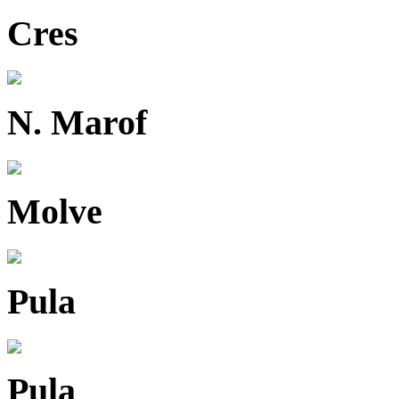
Cres
N. Marof
Molve
Pula
Pula