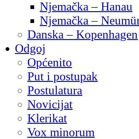
Njemačka – Hanau
Njemačka – Neumün
Danska – Kopenhagen
Odgoj
Općenito
Put i postupak
Postulatura
Novicijat
Klerikat
Vox minorum