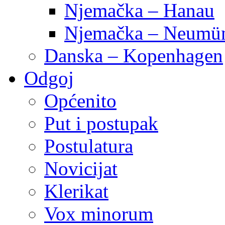
Njemačka – Hanau
Njemačka – Neumün
Danska – Kopenhagen
Odgoj
Općenito
Put i postupak
Postulatura
Novicijat
Klerikat
Vox minorum