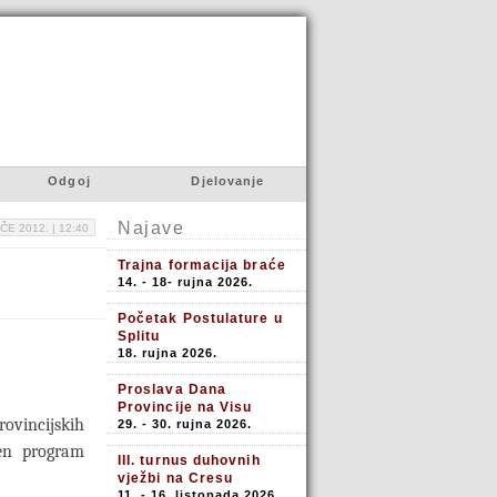
Odgoj
Djelovanje
Najave
ČE 2012. |
12:40
Trajna formacija braće
14. - 18- rujna 2026.
Početak Postulature u
Splitu
18. rujna 2026.
Proslava Dana
Provincije na Visu
ovincijskih
29. - 30. rujna 2026.
en program
III. turnus duhovnih
vježbi na Cresu
11. - 16. listopada 2026.