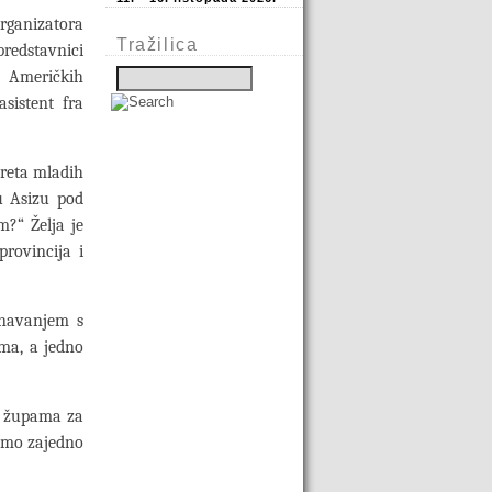
organizatora
Tražilica
 predstavnici
ih Američkih
sistent fra
reta mladih
 u Asizu pod
m?“ Želja je
rovincija i
znavanjem s
ima, a jedno
m župama za
žemo zajedno