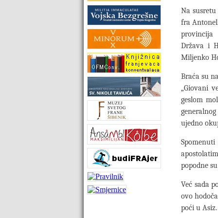
Na susretu 
fra Antonell
provincija 
Država i H
Miljenko Ho
Braća su n
„Giovani ve
geslom moli
generalnog
ujedno okup
Spomenuti 
apostolatim
popodne su
Već sada p
ovo hodočaš
poći u Asiz.