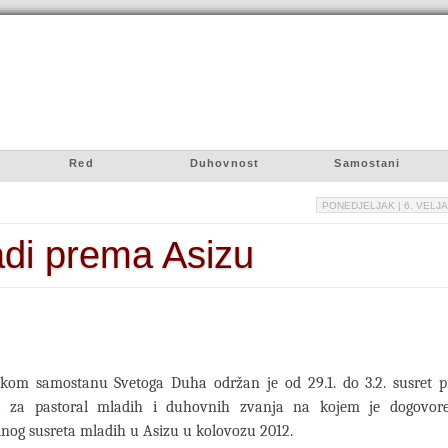
Red
Duhovnost
Samostani
PONEDJELJAK
| 6. VELJA
di prema Asizu
kom samostanu Svetoga Duha održan je od 29.1. do 3.2. susret pr
ka za pastoral mladih i duhovnih zvanja na kojem je dogovor
og susreta mladih u Asizu u kolovozu 2012.