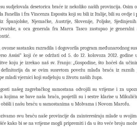
su sudjelovala desetorica braće iz nekoliko naših provincija. Osim 
a Fanellia i fra Vincenza Esposita koji su bili iz Italije, bili su ovdje i
iz Španjolske, Njemačke, Austrije, Slovenije, Poljske, Sjedinjen
rvatske, a oca generala fra Marca Tasco zastupao je generalni a
ntić.
a ovome sastanku razradila i dogovorila program međunarodnog sus
rso Assisi“ koji će se održati od 5. do 12. kolovoza 2012. godine
tve koju je izrekao naš sv. Franjo: „Gospodine, što hoćeš da učini
 definitorija da se ovim susretom povežu mlađa braća iz raznih p
e mladi vjernici koji sudjeluju u životu naših župa.
gosti našeg zagrebačkog samostana odvojili su vrijeme i za upo
a kojima se bave naša braća, posjetili su i sestre klarise u Mikulić
 obišli i našu braću u samostanima u Molvama i Novom Marofu.
ozivamo svu braću naše provincije da zainteresiraju mlade u svoji
će kako bi se na vrijeme mogli pripremiti i da u što veće broju mo