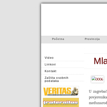
Početna
Provincija
Mla
Video
Linkovi
Kontakt
Zaštita osobnih
podataka
U zagrebač
povjereni
međunarodn