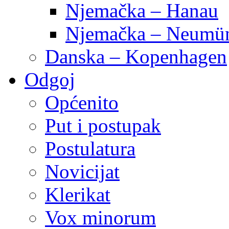
Njemačka – Hanau
Njemačka – Neumün
Danska – Kopenhagen
Odgoj
Općenito
Put i postupak
Postulatura
Novicijat
Klerikat
Vox minorum