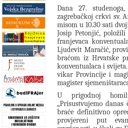
Dana 27. studenoga,
zagrebačkoj crkvi sv.
misom u 10.30 sati dvoji
Josip Petonjić, položil
franjevaca konventuala
Ljudevit Maračić, provi
braćom iz Hrvatske pr
konventualaca i svijeta. 
vikar Provincije i magi
magister sjemeništarac
U prigodnoj homili
„Prisustvujemo danas 
braće definitivno opre
provjereni put evan