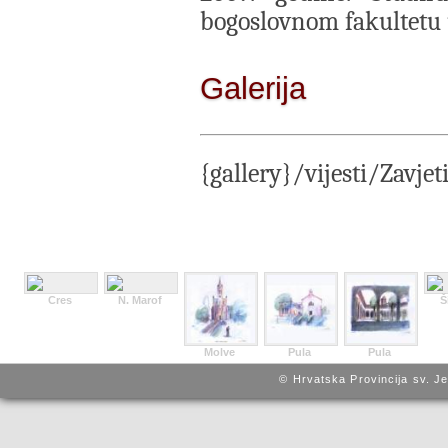
bogoslovnom fakultetu 
Galerija
{gallery}/vijesti/Zavjet
Cres
N. Marof
Š
Molve
Pula
Pula
© Hrvatska Provincija sv. J