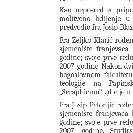
Kao neposredna pripra
molitveno bdijenje u 
predvodio fra Josip Blaž
Fra Željko Klarić rođen
sjemenište franjevaca
godine; svoje prve redo
2007. godine. Nakon dvi
bogoslovnom fakultetu 
teologije na Papins
„Seraphicum“, gdje je u 
Fra Josip Petonjić rođe
sjemenište franjevaca
godine; svoje prve redo
2007. godine. Studi