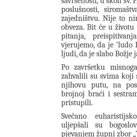
savršenosti, u školi sv.
poslušnosti, siromaštv
zajedništvu. Nije to n
obveza. Bit će u životu
pitanja, preispitiv
vjerujemo, da je ‘ludo
ljudi, da je slabo Božje 
Po završetku misnoga 
zahvalili su svima koji
njihovu putu, na pos
brojnoj braći i sestra
pristupili.
Svečano euharistijsk
uljepšali su bogoslo
pjevanjem župni zbor „