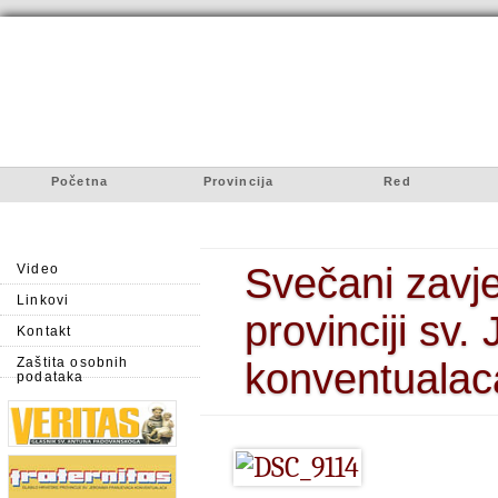
Početna
Provincija
Red
Svečani zavje
Video
Linkovi
provinciji sv
Kontakt
Zaštita osobnih
konventualac
podataka