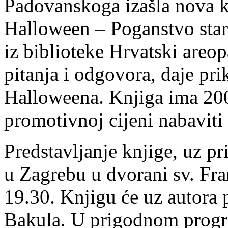
Padovanskoga izašla nova kn
Halloween – Poganstvo star
iz biblioteke Hrvatski areo
pitanja i odgovora, daje pri
Halloweena. Knjiga ima 200
promotivnoj cijeni nabaviti 
Predstavljanje knjige, uz p
u Zagrebu u dvorani sv. Fra
19.30. Knjigu će uz autora p
Bakula. U prigodnom progra