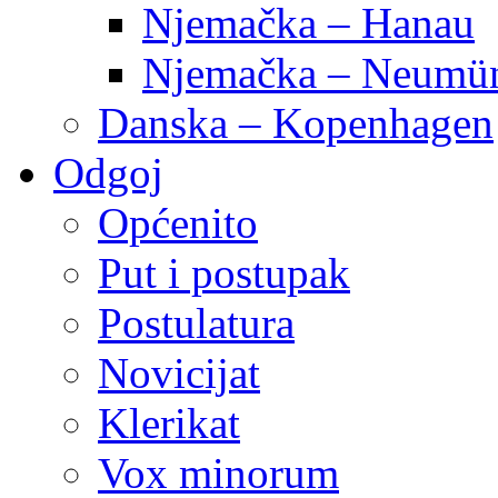
Njemačka – Hanau
Njemačka – Neumün
Danska – Kopenhagen
Odgoj
Općenito
Put i postupak
Postulatura
Novicijat
Klerikat
Vox minorum