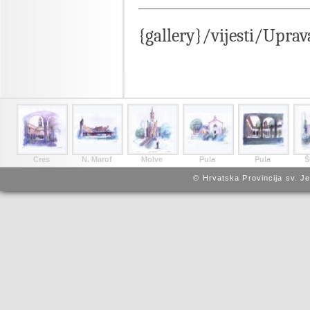
{gallery}/vijesti/Upra
Cres
N. Marof
Molve
Pula
Pula
Š
© Hrvatska Provincija sv. J