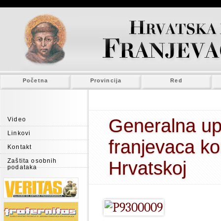
Početna
Provincija
Red
Generalna u
Video
Linkovi
franjevaca k
Kontakt
Zaštita osobnih
Hrvatskoj
podataka