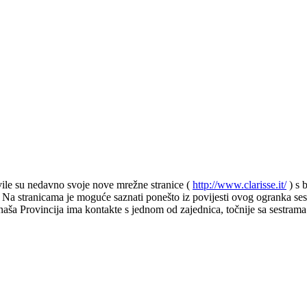
tavile su nedavno svoje nove mrežne stranice (
http://www.clarisse.it/
) s 
tvu. Na stranicama je moguće saznati ponešto iz povijesti ovog ogranka s
aša Provincija ima kontakte s jednom od zajednica, točnije sa sestrama