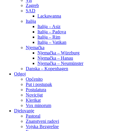
Vis
Zagreb
SAD
Lackawanna
Italija
Italija – Asiz
Italija – Padova
Italija – Rim
Italija – Vatikan
Njemačka
Njemačka – Würzburg
Njemačka – Hanau
Njemačka – Neumünster
Danska – Kopenhagen
Odgoj
Općenito
Put i postupak
Postulatura
Novicijat
Klerikat
Vox minorum
Djelovanje
Pastoral
Znanstveni radovi
Vojska Bezgrešne