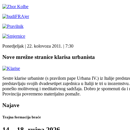
Ponedjeljak
| 22. kolovoza 2011. |
7:30
Nove mrežne stranice klarisa urbanista
Sestre klarise urbaniste (s pravilom pape Urbana IV.) iz Italije preds
predstavljaju svojih dvadesetipet zajednica u Italiji te tri u inozems
ponešto molitvenog i meditativnog sadržaja. Dobro je spomenuti da i n
Provincija povremeno materijalno pomaže.
Najave
Trajna formacija braće
14. - 18- rujna 2026.