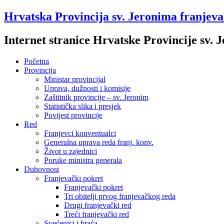
Hrvatska Provincija sv. Jeronima franjev
Internet stranice Hrvatske Provincije sv.
Početna
Provincija
Ministar provincijal
Uprava, dužnosti i komisije
Zaštitnik provincije – sv. Jeronim
Statistička slika i presjek
Povijest provincije
Red
Franjevci konventualci
Generalna uprava reda franj. konv.
Život u zajednici
Poruke ministra generala
Duhovnost
Franjevački pokret
Franjevački pokret
Tri obitelji prvog franjevačkog reda
Drugi franjevački red
Treći franjevački red
Svećenici i braća