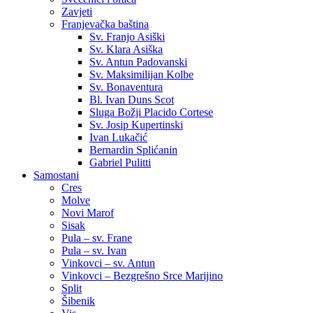
Zavjeti
Franjevačka baština
Sv. Franjo Asiški
Sv. Klara Asiška
Sv. Antun Padovanski
Sv. Maksimilijan Kolbe
Sv. Bonaventura
Bl. Ivan Duns Scot
Sluga Božji Placido Cortese
Sv. Josip Kupertinski
Ivan Lukačić
Bernardin Splićanin
Gabriel Pulitti
Samostani
Cres
Molve
Novi Marof
Sisak
Pula – sv. Frane
Pula – sv. Ivan
Vinkovci – sv. Antun
Vinkovci – Bezgrešno Srce Marijino
Split
Šibenik