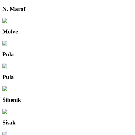
N. Marof
Molve
Pula
Pula
Šibenik
Sisak