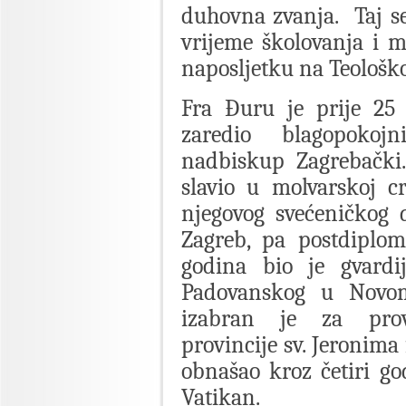
duhovna zvanja. Taj se
vrijeme školovanja i mo
naposljetku na Teološk
Fra Đuru je prije 25 
zaredio blagopokoj
nadbiskup Zagrebački
slavio u molvarskoj c
njegovog svećeničkog d
Zagreb, pa postdiplo
godina bio je gvard
Padovanskog u Novom
izabran je za provi
provincije sv. Jeronima
obnašao kroz četiri go
Vatikan.