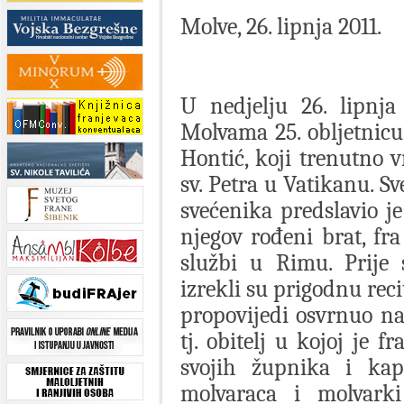
Molve, 26. lipnja 2011.
U nedjelju 26. lipnj
Molvama 25. obljetnicu 
Hontić, koji trenutno v
sv. Petra u Vatikanu. S
svećenika predslavio je
njegov rođeni brat, fra
službi u Rimu. Prije 
izrekli su prigodnu reci
propovijedi osvrnuo na
tj. obitelj u kojoj je f
svojih župnika i kap
molvaraca i molvarki