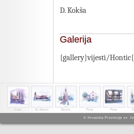
D. Kokša
Galerija
{gallery}vijesti/Hontic
Cres
N. Marof
Molve
Pula
Pula
Š
© Hrvatska Provincija sv. J