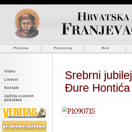
Početna
Provincija
Red
Srebrni jubile
Video
Linkovi
Đure Hontića
Kontakt
Zaštita osobnih
podataka