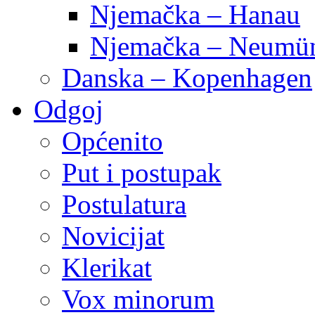
Njemačka – Hanau
Njemačka – Neumün
Danska – Kopenhagen
Odgoj
Općenito
Put i postupak
Postulatura
Novicijat
Klerikat
Vox minorum