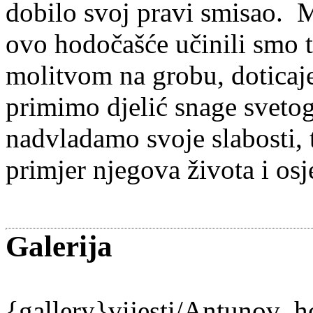
dobilo svoj pravi smisao. M
ovo hodočašće učinili smo 
molitvom na grobu, dotica
primimo djelić snage sveto
nadvladamo svoje slabosti,
primjer njegova života i o
Galerija
{gallery}vijesti/Antunov_h