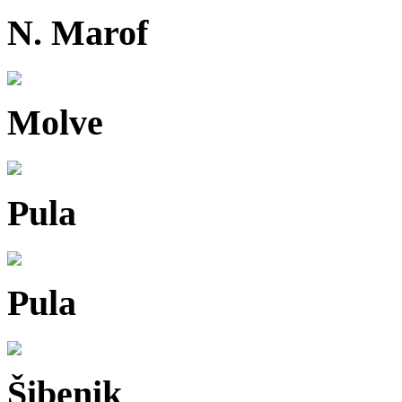
N. Marof
Molve
Pula
Pula
Šibenik