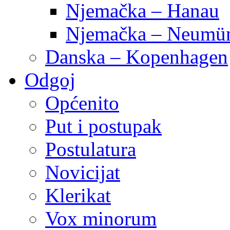
Njemačka – Hanau
Njemačka – Neumün
Danska – Kopenhagen
Odgoj
Općenito
Put i postupak
Postulatura
Novicijat
Klerikat
Vox minorum