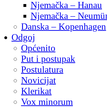
Njemačka – Hanau
Njemačka – Neumün
Danska – Kopenhagen
Odgoj
Općenito
Put i postupak
Postulatura
Novicijat
Klerikat
Vox minorum