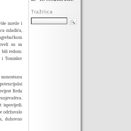
Tražilica
više mreže i
ica mladića,
 zagrebačkom
oveli su sa
 bili redom:
a i Tomislav
u samostanu
otencijalni
ovijest Reda
anjevaštva.
 ispovijedi.
se održavalo
ja, duhovno