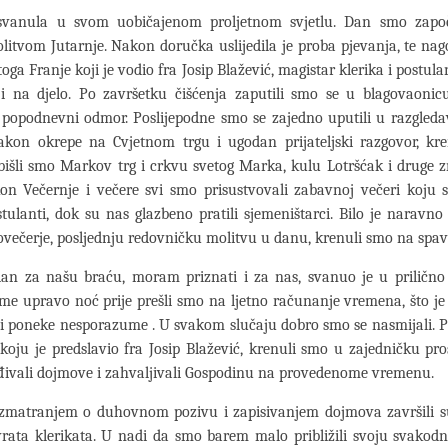
svanula u svom uobičajenom proljetnom svjetlu. Dan smo zapo
itvom Jutarnje. Nakon doručka uslijedila je proba pjevanja, te na
oga Franje koji je vodio fra Josip Blažević, magistar klerika i postul
 i na djelo. Po završetku čišćenja zaputili smo se u blagovaonic
e popodnevni odmor. Poslijepodne smo se zajedno uputili u razgled
akon okrepe na Cvjetnom trgu i ugodan prijateljski razgovor, kr
bišli smo Markov trg i crkvu svetog Marka, kulu Lotršćak i druge 
on Večernje i večere svi smo prisustvovali zabavnoj večeri koju s
ostulanti, dok su nas glazbeno pratili sjemeništarci. Bilo je naravno i
ovečerje, posljednju redovničku molitvu u danu, krenuli smo na spav
 dan za našu braću, moram priznati i za nas, svanuo je u priličn
ime upravo noć prije prešli smo na ljetno računanje vremena, što j
i poneke nesporazume . U svakom slučaju dobro smo se nasmijali. 
koju je predslavio fra Josip Blažević, krenuli smo u zajedničku pros
đivali dojmove i zahvaljivali Gospodinu na provedenome vremenu.
zmatranjem o duhovnom pozivu i zapisivanjem dojmova završili su
rata klerikata. U nadi da smo barem malo približili svoju svakod