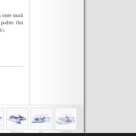
a niste imali
 pođite. Oni
6).
Vinkovci
Vis
Zagreb