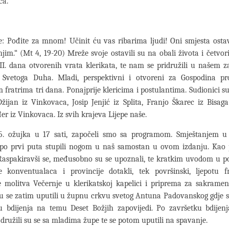
ća.
: Pođite za mnom! Učinit ću vas ribarima ljudi! Oni smjesta osta
jim.“ (Mt 4, 19-20) Mreže svoje ostavili su na obali života i četvor
II. dana otvorenih vrata klerikata, te nam se pridružili u našem
Svetoga Duha. Mladi, perspektivni i otvoreni za Gospodina pr
 fratrima tri dana. Ponajprije klericima i postulantima. Sudionici su
žijan iz Vinkovaca, Josip Jenjić iz Splita, Franjo Škarec iz Bisag
đer iz Vinkovaca. Iz svih krajeva Lijepe naše.
5. ožujka u 17 sati, započeli smo sa programom. Smještanjem 
 po prvi puta stupili nogom u naš samostan u ovom izdanju. Kao p
Raspakiravši se, međusobno su se upoznali, te kratkim uvodom u p
 konventualaca i provincije dotakli, tek površinski, ljepotu fr
je molitva Večernje u klerikatskoj kapelici i priprema za sakrament
u se zatim uputili u župnu crkvu svetog Antuna Padovanskog gdje 
u bdijenja na temu Deset Božjih zapovijedi. Po završetku bdijen
i družili su se sa mladima župe te se potom uputili na spavanje.