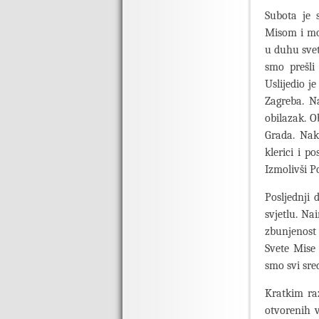
Subota je 
Misom i mol
u duhu svet
smo prešli
Uslijedio j
Zagreba. N
obilazak. O
Grada. Nak
klerici i p
Izmolivši P
Posljednji
svjetlu. Na
zbunjenost 
Svete Mise 
smo svi sre
Kratkim ra
otvorenih v