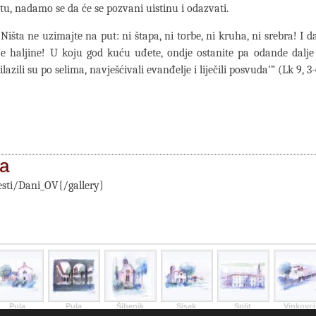
stu, nadamo se da će se pozvani uistinu i odazvati.
‘Ništa ne uzimajte na put: ni štapa, ni torbe, ni kruha, ni srebra! I d
je haljine! U koju god kuću uđete, ondje ostanite pa odande dalje
lazili su po selima, navješćivali evanđelje i liječili posvuda'” (Lk 9, 3-
ja
jesti/Dani_OV{/gallery}
Pula
Pula
Šibenik
Sisak
Split
Vinkovci