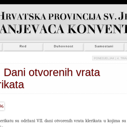
Red
Duhovnost
Samostani
PONEDJELJAK
| 4. TRA
. Dani otvorenih vrata
rikata
rikatu su održani VII. dani otvorenih vrata klerikata u kojima su