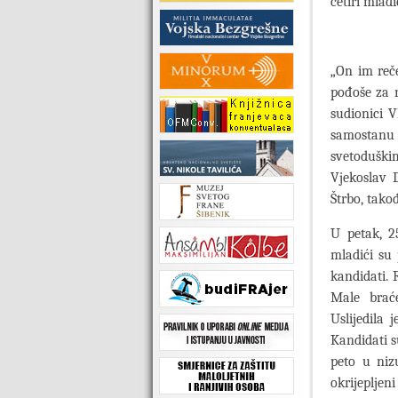
četiri mladi
„On im reče
pođoše za n
sudionici V
samostanu 
svetoduškim
Vjekoslav D
Štrbo, tako
U petak, 2
mladići su
kandidati. 
Male braće
Uslijedila 
Kandidati s
peto u niz
okrijepljen