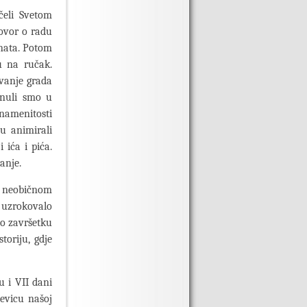
čeli Svetom
govor o radu
anata. Potom
u na ručak.
avanje grada
enuli smo u
znamenitosti
u animirali
 ića i pića.
anje.
o neobičnom
e uzrokovalo
Po završetku
toriju, gdje
 i VII dani
nevicu našoj