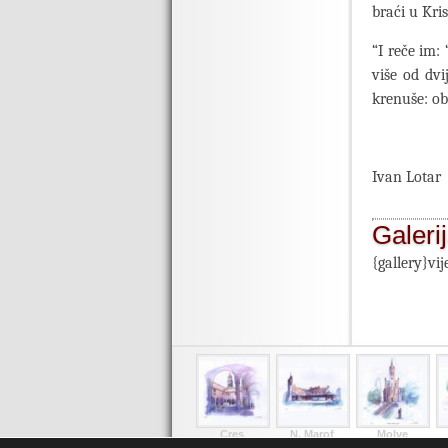
braći u Kri
“I reče im: 
više od dvi
krenuše: obi
Ivan Lotar
Galeri
{gallery}vi
Cres
N. Marof
Molve