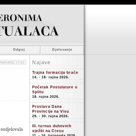
Odgoj
Djelovanje
Najave
VNJA 2011. |
7:21
Trajna formacija braće
14. - 18- rujna 2026.
Početak Postulature u
Splitu
18. rujna 2026.
Proslava Dana
Provincije na Visu
29. - 30. rujna 2026.
III. turnus duhovnih
 sudjelovala
vježbi na Cresu
11. - 16. listopada 2026.