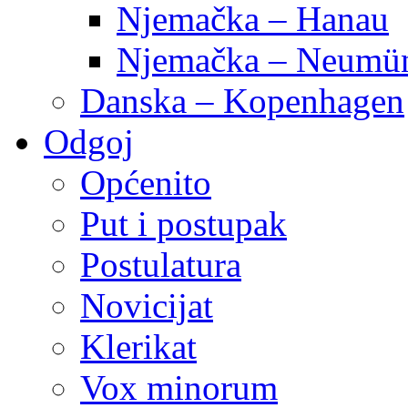
Njemačka – Hanau
Njemačka – Neumün
Danska – Kopenhagen
Odgoj
Općenito
Put i postupak
Postulatura
Novicijat
Klerikat
Vox minorum