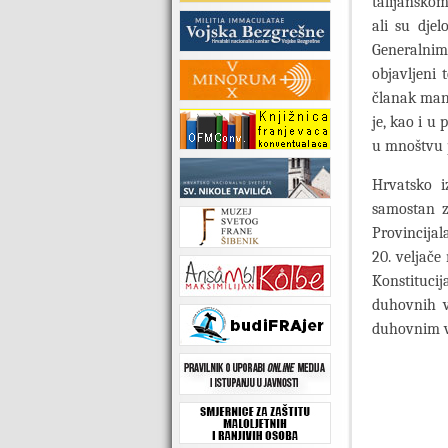
talijanskom
ali su dje
Generalnim
objavljeni
članak manj
je, kao i u
u mnoštvu p
Hrvatsko i
samostan z
Provincijal
20. veljače
Konstitucij
duhovnih v
duhovnim v