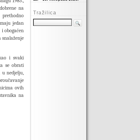
snagu 1985.,
odobrene na
Tražilica
a prethodno
imaju jedan
a i obogaćen
a snalaženje
kao i svaki
a se obrati
 u nedjelju,
 proučavanje
onicima ovih
stavnika na