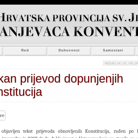
Red
Duhovnost
Samostani
NEDJELJA
| 20. VELJA
kan prijevod dopunjenjih
stitucija
objavljen tekst prijevoda obnovljenih Konstitucija, rađen po 