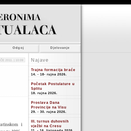
Odgoj
Djelovanje
Najave
ČE 2011. |
10:09
Trajna formacija braće
14. - 18- rujna 2026.
Početak Postulature u
Splitu
18. rujna 2026.
Proslava Dana
Provincije na Visu
29. - 30. rujna 2026.
III. turnus duhovnih
latinskom i
vježbi na Cresu
11. - 16. listopada 2026.