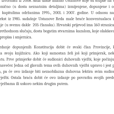
 izvorniku iz 2008. Sada dakle imamo Ustanove koje su stupile na 
lomično (u dosta neznatnim detaljima) izmijenjene, dopunjene i 
 kapitulima održanima 1995., 2001. i 2007. godine. U odnosu n
 tekst iz 1985. sadašnje Ustanove Reda male braće konventualaca 
e (u svemu dakle 205 članaka). Hrvatski prijevod ima 160 stranic
 prethodnom slučaju, dosta bogatim stvarnima kazalom, koje olakšav
ropisa i smjernica.
zdanje dopunjenih Konstitucija dobit će svaki član Provincije, 
a svoju knjižnicu. Ako koji samostan želi još koji primjerak, nek
atu. Prve primjerke dobit će sudionici duhovnih vježbi, koje počinju
 navečer. Jedna od glavnih tema ovih duhovnih vježbi upravo i jest
a, pa će ovo izdanje biti nezaobilazna duhovna lektira svim sudi
ježbi. Ostala braća dobit će ovo izdanje po povratku svojih pred
ježbama ili uskoro nekim drugim putem.