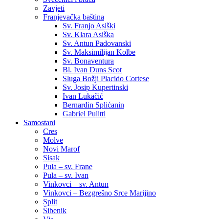
Zavjeti
Franjevačka baština
Sv. Franjo Asiški
Sv. Klara Asiška
Sv. Antun Padovanski
Sv. Maksimilijan Kolbe
Sv. Bonaventura
Bl. Ivan Duns Scot
Sluga Božji Placido Cortese
Sv. Josip Kupertinski
Ivan Lukačić
Bernardin Splićanin
Gabriel Pulitti
Samostani
Cres
Molve
Novi Marof
Sisak
Pula – sv. Frane
Pula – sv. Ivan
Vinkovci – sv. Antun
Vinkovci – Bezgrešno Srce Marijino
Split
Šibenik