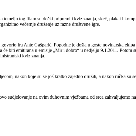
Na temelju tog filam su dečki pripremili kviz znanja, skeč, plakat i ko
organizirao večernje druženje uz razne društvene igre.
ci govorio fra Ante Gašparić. Popodne je došla u goste novinarska eki
 će biti emitirana u emisije „Mir i dobro“ u nedjelju 9.1.2011. Potom 
inistrantski kviz znanja.
djecom, nakon koje su se još kratko zajedno družili, a nakon ručka su s
jihovo sudjelovanje na ovim duhovnim vježbama od srca zahvaljujemo na