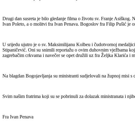
Drugi dan susreta je bilo gledanje filma o životu sv. Franje Asiškog. 
Ivan Poleto, a o molitvi fra Ivan Penava. Bogoslov fra Filip Pušić je 
U srijedu ujutro je o sv. Maksimilijanu Kolbeu i čudotvornoj medalji
Stipaničević. Oni su snimili reportažu o ovim duhovnim vježbama koja
zagrebačim crkvama i navečer se opet družili uz fra Željka Klarića i m
Na blagdan Bogojavljanja su ministranti sudjelovali na župnoj misi s 
Svim našim fratrima koji su se pobrinuli za dolazak ministranata i n
Fra Ivan Penava