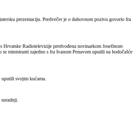
mpjutersku prezentaciju. Predvečer je o duhovnom pozivu govorio fra
pa s Hrvatske Radiotelevizije predvođena novinarkom Josefinom
su se ministranti zajedno s fra Ivanom Penavom uputili na hodočašće
e uputili svojim kućama.
 suradnji.