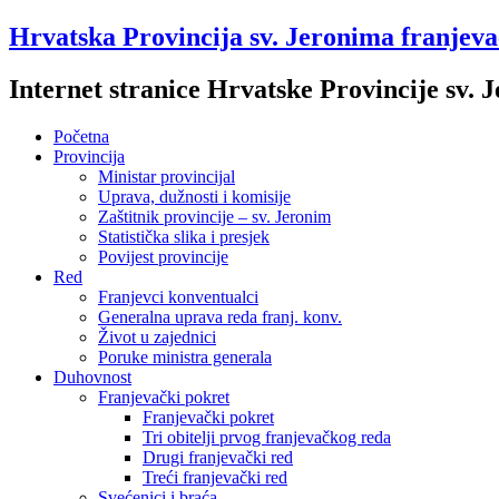
Hrvatska Provincija sv. Jeronima franjev
Internet stranice Hrvatske Provincije sv.
Početna
Provincija
Ministar provincijal
Uprava, dužnosti i komisije
Zaštitnik provincije – sv. Jeronim
Statistička slika i presjek
Povijest provincije
Red
Franjevci konventualci
Generalna uprava reda franj. konv.
Život u zajednici
Poruke ministra generala
Duhovnost
Franjevački pokret
Franjevački pokret
Tri obitelji prvog franjevačkog reda
Drugi franjevački red
Treći franjevački red
Svećenici i braća