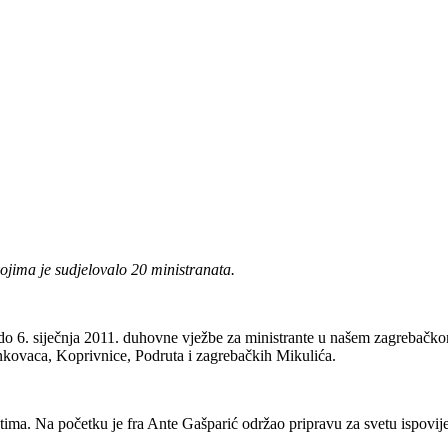
jima je sudjelovalo 20 ministranata.
do 6. siječnja 2011. duhovne vježbe za ministrante u našem zagrebačk
inkovaca, Koprivnice, Podruta i zagrebačkih Mikulića.
ima. Na početku je fra Ante Gašparić održao pripravu za svetu ispovije