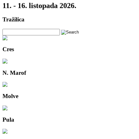
11. - 16. listopada 2026.
Tražilica
Cres
N. Marof
Molve
Pula