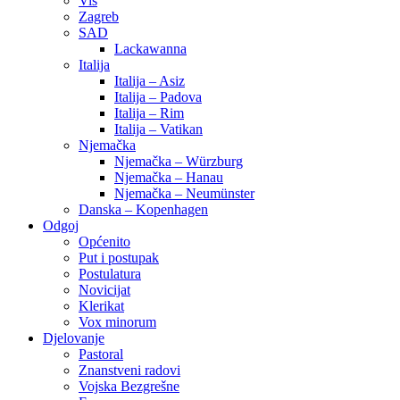
Vis
Zagreb
SAD
Lackawanna
Italija
Italija – Asiz
Italija – Padova
Italija – Rim
Italija – Vatikan
Njemačka
Njemačka – Würzburg
Njemačka – Hanau
Njemačka – Neumünster
Danska – Kopenhagen
Odgoj
Općenito
Put i postupak
Postulatura
Novicijat
Klerikat
Vox minorum
Djelovanje
Pastoral
Znanstveni radovi
Vojska Bezgrešne