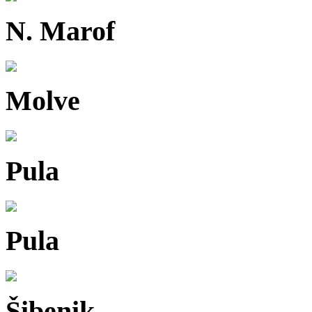
N. Marof
Molve
Pula
Pula
Šibenik