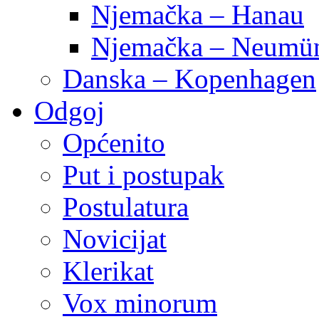
Njemačka – Hanau
Njemačka – Neumün
Danska – Kopenhagen
Odgoj
Općenito
Put i postupak
Postulatura
Novicijat
Klerikat
Vox minorum