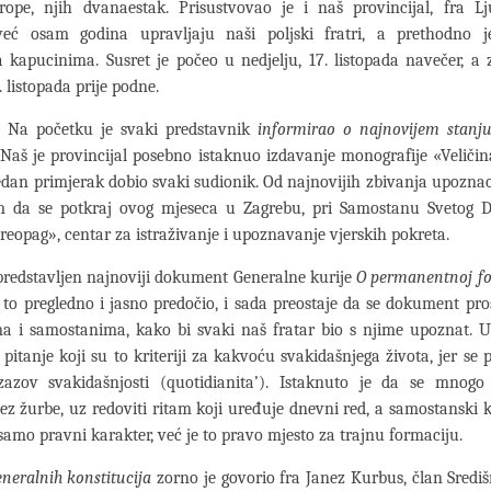
rope, njih dvanaestak. Prisustvovao je i naš provincijal, fra Lj
već osam godina upravljaju naši poljski fratri, a prethodno j
 kapucinima. Susret je počeo u nedjelju, 17. listopada navečer, a 
. listopada prije podne.
tku je svaki predstavnik
informirao o najnovijem stan
i. Naš je provincijal posebno istaknuo izdavanje monografije «Veliči
jedan primjerak dobio svaki sudionik. Od najnovijih zbivanja upoznao
 da se potkraj ovog mjeseca u Zagrebu, pri Samostanu Svetog D
reopag», centar za istraživanje i upoznavanje vjerskih pokreta.
predstavljen najnoviji dokument Generalne kurije
O permanentnoj fo
 to pregledno i jasno predočio, i sada preostaje da se dokument pro
a i samostanima, kako bi svaki naš fratar bio s njime upoznat. U 
 pitanje koji su to kriteriji za kakvoću svakidašnjega života, jer se 
izazov svakidašnjosti (quotidianita’). Istaknuto je da se mnog
bez žurbe, uz redoviti ritam koji uređuje dnevni red, a samostanski k
samo pravni karakter, već je to pravo mjesto za trajnu formaciju.
Generalnih konstitucija
zorno je govorio fra Janez Kurbus, član Sredi