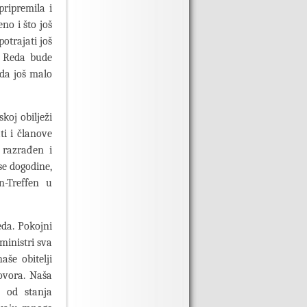
pripremila i
no i što još
potrajati još
k Reda bude
da još malo
oj obilježi
ti i članove
 razrađen i
se dogodine,
n-Treffen u
da. Pokojni
ministri sva
aše obitelji
govora. Naša
a od stanja