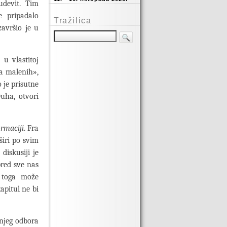
udevit. Tim
e pripadalo
Tražilica
završio je u
ju
u vlastitoj
na malenih»,
 je prisutne
uha, otvori
rmaciji
. Fra
širi po svim
diskusiji je
pred sve nas
o toga može
apitul ne bi
šnjeg odbora