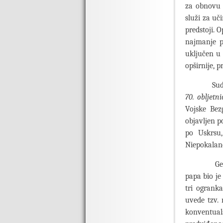
za obnovu K
služi za uč
predstoji. O
najmanje p
uključen u
opširnije, 
Sudionici 
70. obljetn
Vojske Bez
objavljen p
po Uskrsu,
Niepokalano
Generalni
papa bio je
tri ogranka
uvede tzv. 
konventual