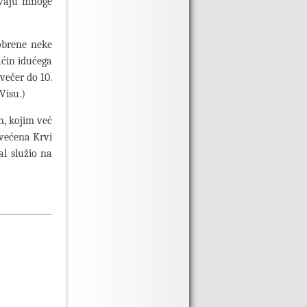
gavaju mnoge
obrene neke
aćin idućega
avečer do 10.
Visu.)
n, kojim već
svećena Krvi
al služio na