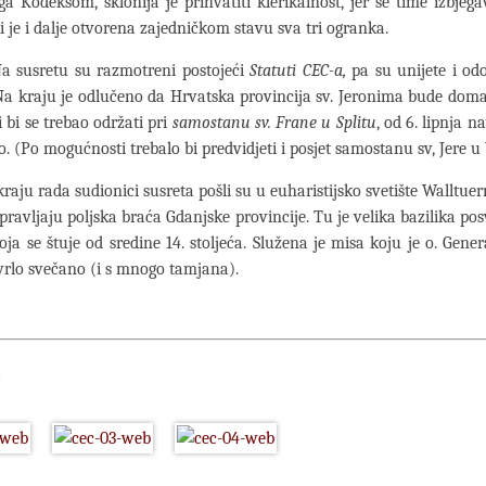
a Kodeksom, sklonija je prihvatiti klerikalnost, jer se time izbje
li je i dalje otvorena zajedničkom stavu sva tri ogranka.
tu su razmotreni postojeći
Statuti CEC-a,
pa su unijete i od
a kraju je odlučeno da Hrvatska provincija sv. Jeronima bude dom
i bi se trebao održati pri
samostanu sv. Frane u Splitu
, od 6. lipnja n
o. (Po mogućnosti trebalo bi predvidjeti i posjet samostanu sv, Jere u 
ada sudionici susreta pošli su u euharistijsko svetište Walltuer
upravljaju poljska braća Gdanjske provincije. Tu je velika bazilika po
koja se štuje od sredine 14. stoljeća. Služena je misa koju je o. Gener
vrlo svečano (i s mnogo tamjana).