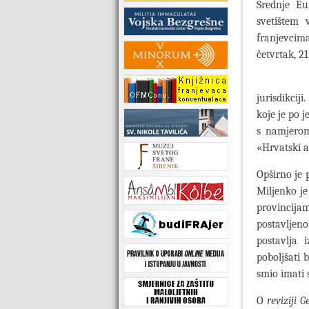
Srednje Eu
svetištem 
franjevcima
četvrtak, 21
Na poče
jurisdikcij
koje je po 
s namjerom
«Hrvatski a
Opširno je 
Miljenko je
provincijam
postavljeno
postavlja 
poboljšati 
smio imati 
O
reviziji 