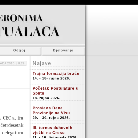
Odgoj
Djelovanje
Najave
ADA 2010. |
8:29
Trajna formacija braće
14. - 18- rujna 2026.
Početak Postulature u
Splitu
18. rujna 2026.
Proslava Dana
Provincije na Visu
a CEC-a, fra
29. - 30. rujna 2026.
četrdesetak
III. turnus duhovnih
i delegatura
vježbi na Cresu
11. - 16. listopada 2026.