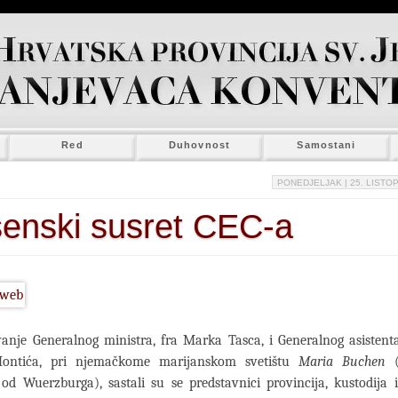
Red
Duhovnost
Samostani
PONEDJELJAK
| 25. LISTOP
enski susret CEC-a
anje Generalnog ministra, fra Marka Tasca, i Generalnog asistent
Hontića, pri njemačkome marijanskom svetištu
Maria Buchen
(
od Wuerzburga), sastali su se predstavnici provincija, kustodija 