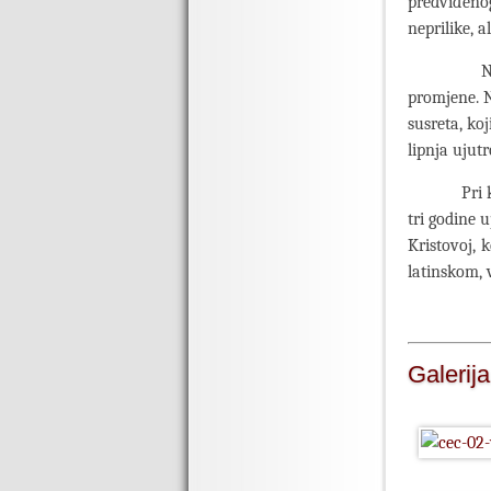
predviđenog
neprilike, a
Na susre
promjene. N
susreta, koj
lipnja ujutr
Pri kraju r
tri godine 
Kristovoj, 
latinskom, 
Galerija