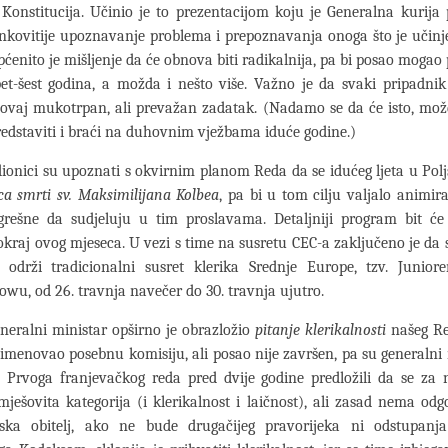
onstitucija. Učinio je to prezentacijom koju je Generalna kurija 
inkovitije upoznavanje problema i prepoznavanja onoga što je učinje
pćenito je mišljenje da će obnova biti radikalnija, pa bi posao mogao 
et-šest godina, a možda i nešto više. Važno je da svaki pripadni
 ovaj mukotrpan, ali prevažan zadatak. (Nadamo se da će isto, mož
predstaviti i braći na duhovnim vježbama iduće godine.)
su upoznati s okvirnim planom Reda da se idućeg ljeta u Poljsk
ica smrti sv. Maksimilijana Kolbea
, pa bi u tom cilju valjalo animira
grešne da sudjeluju u tim proslavama. Detaljniji program bit će
okraj ovog mjeseca. U vezi s time na susretu CEC-a zaključeno je da 
 održi tradicionalni susret klerika Srednje Europe, tzv. Juniore
wu, od 26. travnja navečer do 30. travnja ujutro.
 ministar opširno je obrazložio
pitanje klerikalnosti
našeg Re
 imenovao posebnu komisiju, ali posao nije završen, pa su generalni 
 Prvoga franjevačkog reda pred dvije godine predložili da se za n
mješovita kategorija (i klerikalnost i laičnost), ali zasad nema od
ska obitelj, ako ne bude drugačijeg pravorijeka ni odstupanj