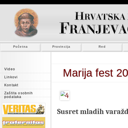
Početna
Provincija
Red
Marija fest 2
Video
Linkovi
Kontakt
Zaštita osobnih
podataka
Susret mladih varažd