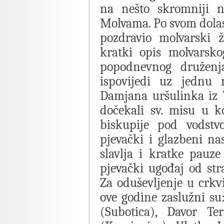
na nešto skromniji n
Molvama. Po svom dolas
pozdravio molvarski 
kratki opis molvarsko
popodnevnog druženja
ispovijedi uz jednu m
Damjana uršulinka iz 
dočekali sv. misu u k
biskupije pod vodst
pjevački i glazbeni na
slavlja i kratke pauze
pjevački ugođaj od str
Za oduševljenje u crk
ove godine zaslužni su:
(Subotica), Davor Te