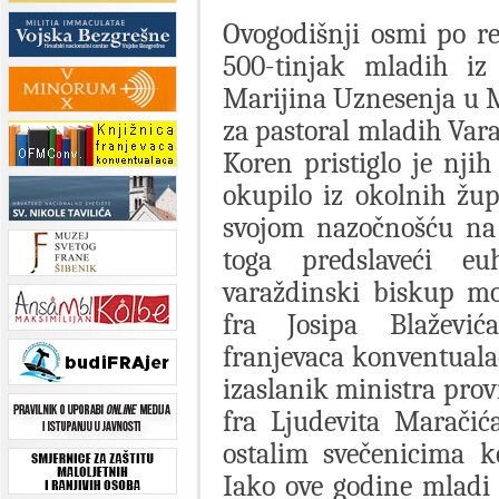
Ovogodišnji osmi po re
500-tinjak mladih iz
Marijina Uznesenja u 
za pastoral mladih Var
Koren pristiglo je nji
okupilo iz okolnih žup
svojom nazočnošću na s
toga predslaveći euh
varaždinski biskup mo
fra Josipa Blažević
franjevaca konventualac
izaslanik ministra prov
fra Ljudevita Maračić
ostalim svečenicima k
Iako ove godine mladi 