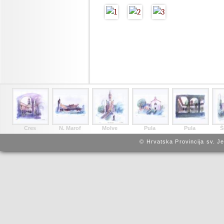
Cres
N. Marof
Molve
Pula
Pula
Š
© Hrvatska Provincija sv. J