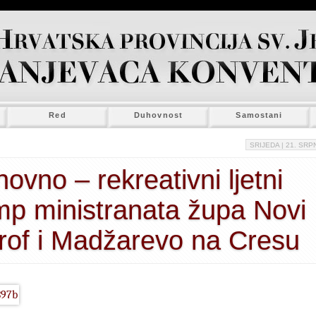
Red
Duhovnost
Samostani
SRIJEDA
| 21. SRPN
ovno – rekreativni ljetni
p ministranata župa Novi
of i Madžarevo na Cresu