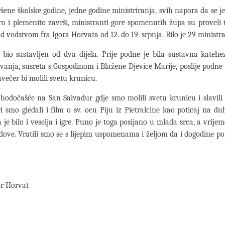
ene školske godine, jedne godine ministriranja, svih napora da se j
ro i plemenito završi, ministranti gore spomenutih župa su proveli
d vodstvom fra Igora Horvata od 12. do 19. srpnja. Bilo je 29 ministr
 bio sastavljen od dva dijela. Prije podne je bila sustavna kateh
anja, susreta s Gospodinom i Blažene Djevice Marije, poslije podne s
večer bi molili svetu krunicu.
i hodočašće na San Salvadur gdje smo molili svetu krunicu i slavili
i smo gledali i film o sv. ocu Piju iz Pietralcine kao poticaj na du
je bilo i veselja i igre. Puno je toga posijano u mlada srca, a vrijem
odove. Vratili smo se s lijepim uspomenama i željom da i dogodine p
or Horvat