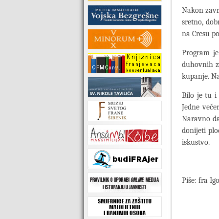
Nakon završ
sretno, dob
na Cresu po
Program je
duhovnih zv
kupanje. Na
Bilo je tu 
Jedne večer
Naravno da 
donijeti pl
iskustvo.
Piše: fra Ig