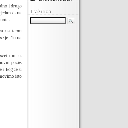
edno i drugo
Tražilica
 tjedan dana
anata.
eza na temu
e je išlo na
 svetu misu.
hovni poziv.
e i Bog će u
onovimo isto