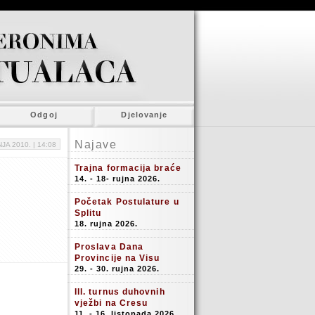
Odgoj
Djelovanje
Najave
JA 2010. |
14:08
Trajna formacija braće
14. - 18- rujna 2026.
Početak Postulature u
Splitu
18. rujna 2026.
Proslava Dana
Provincije na Visu
29. - 30. rujna 2026.
III. turnus duhovnih
vježbi na Cresu
11. - 16. listopada 2026.