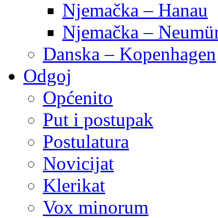
Njemačka – Hanau
Njemačka – Neumün
Danska – Kopenhagen
Odgoj
Općenito
Put i postupak
Postulatura
Novicijat
Klerikat
Vox minorum