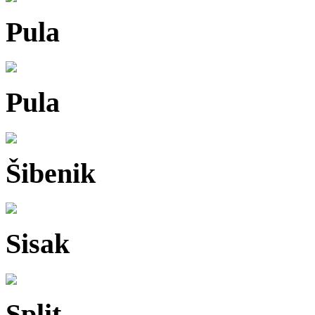
Pula
Pula
Šibenik
Sisak
Split