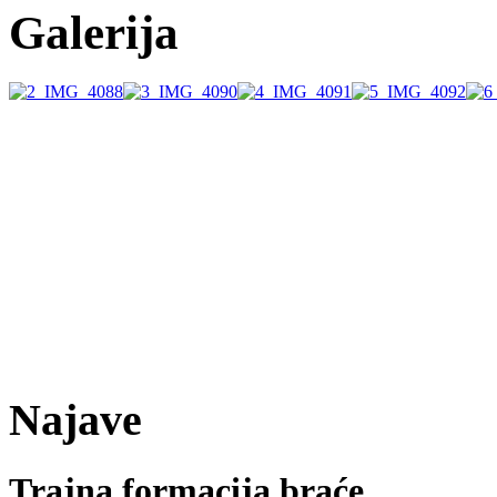
Galerija
Najave
Trajna formacija braće