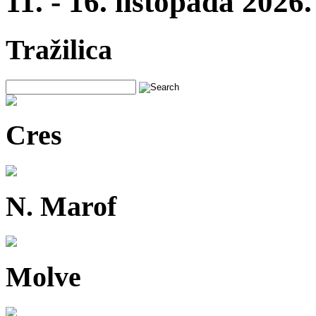
11. - 16. listopada 2026.
Tražilica
Cres
N. Marof
Molve