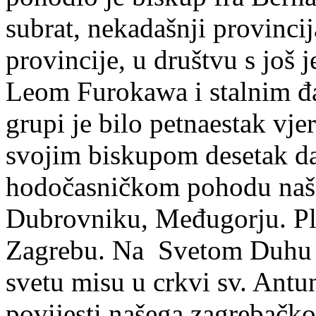
subrat, nekadašnji provincij
provincije, u društvu s još
Leom Furokawa i stalnim 
grupi je bilo petnaestak vjer
svojim biskupom desetak dan
hodočasničkom pohodu našoj 
Dubrovniku, Međugorju. Plit
Zagrebu. Na Svetom Duhu s
svetu misu u crkvi sv. Antun
povijesti našega zagrebačko