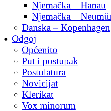
Njemačka – Hanau
Njemačka – Neumün
Danska – Kopenhagen
Odgoj
Općenito
Put i postupak
Postulatura
Novicijat
Klerikat
Vox minorum