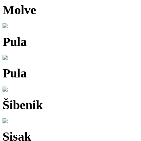
Molve
Pula
Pula
Šibenik
Sisak