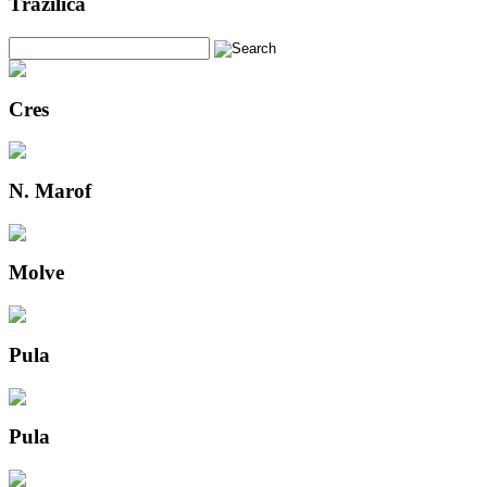
Tražilica
Cres
N. Marof
Molve
Pula
Pula