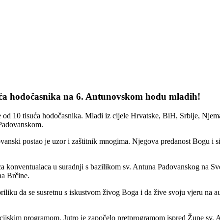
suća hodočasnika na 6. Antunovskom hodu mladih!
 10 tisuća hodočasnika. Mladi iz cijele Hrvatske, BiH, Srbije, Njemačke
u Padovanskom.
anski postao je uzor i zaštitnik mnogima. Njegova predanost Bogu i si
vaca konventualaca u suradnji s bazilikom sv. Antuna Padovanskog na
a Brčine.
iku da se susretnu s iskustvom živog Boga i da žive svoju vjeru na auten
acijskim programom. Jutro je započelo pretprogramom ispred Župe sv.