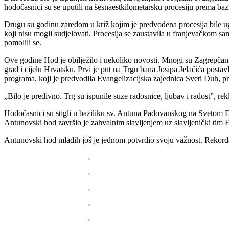
hodočasnici su se uputili na šesnaestkilometarsku procesiju prema b
Drugu su godinu zaredom u križ kojim je predvođena procesija bile u
koji nisu mogli sudjelovati. Procesija se zaustavila u franjevačkom 
pomolili se.
Ove godine Hod je obilježilo i nekoliko novosti. Mnogi su Zagrepčan
grad i cijelu Hrvatsku. Prvi je put na Trgu bana Josipa Jelačića postav
programa, koji je predvodila Evangelizacijska zajednica Sveti Duh, pr
„Bilo je predivno. Trg su ispunile suze radosnice, ljubav i radost”, re
Hodočasnici su stigli u baziliku sv. Antuna Padovanskog na Svetom D
Antunovski hod završio je zahvalnim slavljenjem uz slavljenički tim 
Antunovski hod mladih još je jednom potvrdio svoju važnost. Rekord