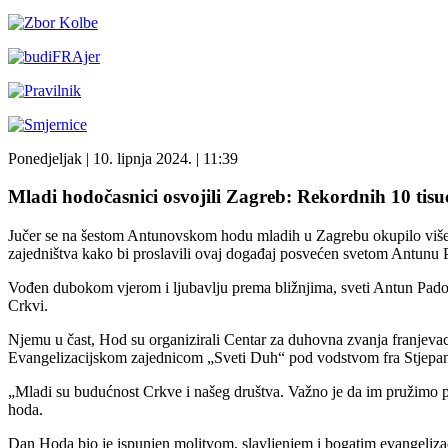
Ponedjeljak
| 10. lipnja 2024. |
11:39
Mladi hodočasnici osvojili Zagreb: Rekordnih 10 ti
Jučer se na šestom Antunovskom hodu mladih u Zagrebu okupilo više od
zajedništva kako bi proslavili ovaj događaj posvećen svetom Antun
Vođen dubokom vjerom i ljubavlju prema bližnjima, sveti Antun Padov
Crkvi.
Njemu u čast, Hod su organizirali Centar za duhovna zvanja franje
Evangelizacijskom zajednicom „Sveti Duh“ pod vodstvom fra Stjepan
„Mladi su budućnost Crkve i našeg društva. Važno je da im pružimo pril
hoda.
Dan Hoda bio je ispunjen molitvom, slavljenjem i bogatim evangeliz