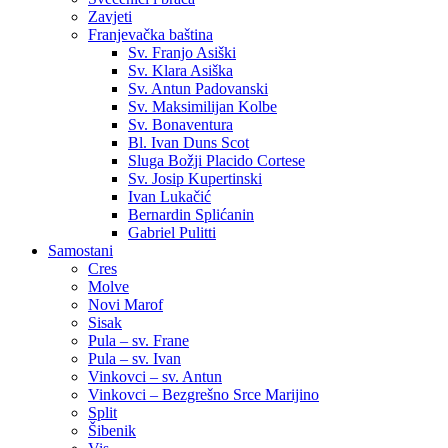
Zavjeti
Franjevačka baština
Sv. Franjo Asiški
Sv. Klara Asiška
Sv. Antun Padovanski
Sv. Maksimilijan Kolbe
Sv. Bonaventura
Bl. Ivan Duns Scot
Sluga Božji Placido Cortese
Sv. Josip Kupertinski
Ivan Lukačić
Bernardin Splićanin
Gabriel Pulitti
Samostani
Cres
Molve
Novi Marof
Sisak
Pula – sv. Frane
Pula – sv. Ivan
Vinkovci – sv. Antun
Vinkovci – Bezgrešno Srce Marijino
Split
Šibenik