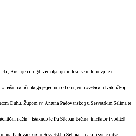
, Austrije i drugih zemalja ujedinili su se u duhu vjere i
romašnima učinila ga je jednim od omiljenih svetaca u Katoličkoj
 Svetom Duhu, Župom sv. Antuna Padovanskog u Sesvetskim Selima te
tičan način”, istaknuo je fra Stjepan Brčina, inicijator i voditelj
 Antuna Padovanskog u Sesvetskim Selima, a nakon svete mise