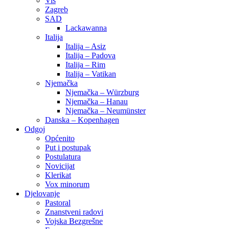
Vis
Zagreb
SAD
Lackawanna
Italija
Italija – Asiz
Italija – Padova
Italija – Rim
Italija – Vatikan
Njemačka
Njemačka – Würzburg
Njemačka – Hanau
Njemačka – Neumünster
Danska – Kopenhagen
Odgoj
Općenito
Put i postupak
Postulatura
Novicijat
Klerikat
Vox minorum
Djelovanje
Pastoral
Znanstveni radovi
Vojska Bezgrešne