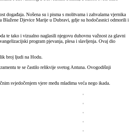
nost događaja. Nošena su i pisma s molitvama i zahvalama vjernika
a Blažene Djevice Marije u Dubravi, gdje su hodočasnici odmorili i
a te tako i vizualno naglasili njegovu duhovnu važnost za glavni
vangelizacijski program pjevanja, plesa i slavljenja. Ovaj dio
lik broj ljudi na Hodu.
amentu te se častilo relikvije svetog Antuna. Ovogodišnji
tičnim svjedočenjem vjere među mladima veća nego ikada.