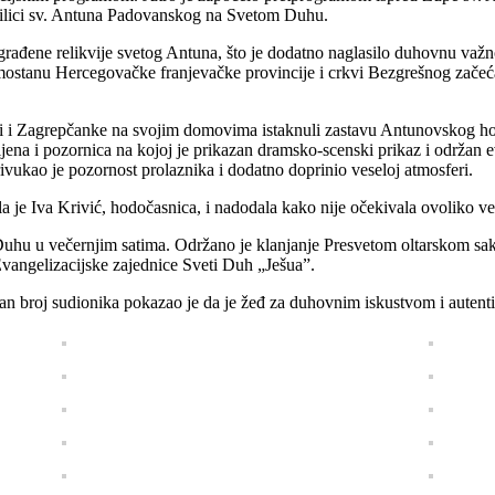
azilici sv. Antuna Padovanskog na Svetom Duhu.
građene relikvije svetog Antuna, što je dodatno naglasilo duhovnu važ
samostanu Hercegovačke franjevačke provincije i crkvi Bezgrešnog začeć
i i Zagrepčanke na svojim domovima istaknuli zastavu Antunovskog hod
ljena i pozornica na kojoj je prikazan dramsko-scenski prikaz i održan e
ivukao je pozornost prolaznika i dodatno doprinio veseloj atmosferi.
kla je Iva Krivić, hodočasnica, i nadodala kako nije očekivala ovoliko ve
uhu u večernjim satima. Održano je klanjanje Presvetom oltarskom sakr
Evangelizacijske zajednice Sveti Duh „Ješua”.
an broj sudionika pokazao je da je žeđ za duhovnim iskustvom i auten