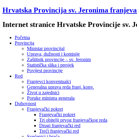
Hrvatska Provincija sv. Jeronima franjev
Internet stranice Hrvatske Provincije sv.
Početna
Provincija
Ministar provincijal
Uprava, dužnosti i komisije
Zaštitnik provincije – sv. Jeronim
Statistička slika i presjek
Povijest provincije
Red
Franjevci konventualci
Generalna uprava reda franj. konv.
Život u zajednici
Poruke ministra generala
Duhovnost
Franjevački pokret
Franjevački pokret
Tri obitelji prvog franjevačkog reda
Drugi franjevački red
Treći franjevački red
Svećenici i braća