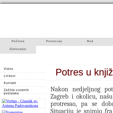
Početna
Provincija
Red
Djelovanje
Potres u knjiž
Video
Linkovi
Kontakt
Nakon nedjeljnog potr
Zaštita osobnih
podataka
Zagreb i okolicu, naš
protresao, pa se do
Situaciju je snimio fr