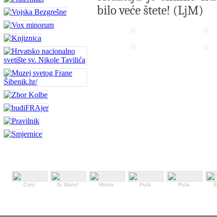
bilo veće štete! (LjM)
Cres
N. Marof
Molve
Pula
Pula
Š