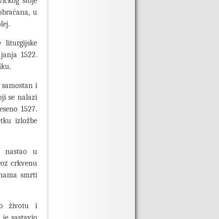
ičkog stoje
lobraćana, u
lej.
liturgijske
ajanja 1522.
iku.
 samostan i
ji se nalazi
neseno 1527.
tku izložbe
je nastao u
roz crkvenu
inama smrti
 o životu i
je sastavio