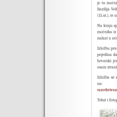
je tu moćni
Bazilija Ve
(15.st.), te
Na kraju sp
moćnika iz 
nalazi u at
Izložbu pra
pojedina dar
hrvatski je
osam strani
Izložba se
na:
razotkrivan
Tekst i foto