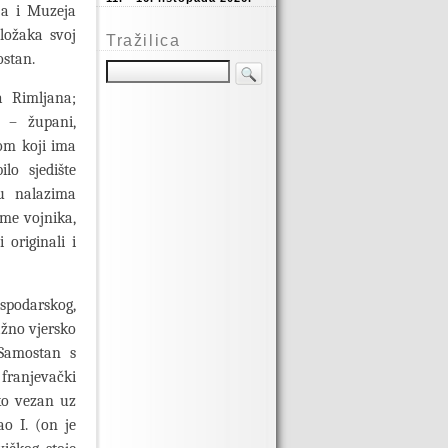
ja i Muzeja
ložaka svoj
Tražilica
ostan.
ka Rimljana;
h – župani,
om koji ima
lo sjedište
su nalazima
me vojnika,
 originali i
ospodarskog,
ažno vjersko
 Samostan s
 franjevački
ko vezan uz
o I. (on je