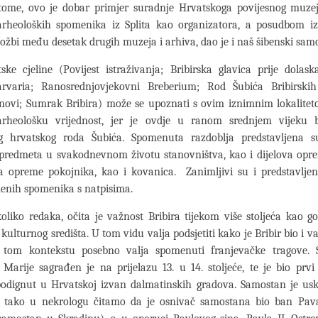
ome, ovo je dobar primjer suradnje Hrvatskoga povijesnog muze
arheoloških spomenika iz Splita kao organizatora, a posudbom iz
ložbi među desetak drugih muzeja i arhiva, dao je i naš šibenski sam
ke cjeline (Povijest istraživanja; Bribirska glavica prije dolas
rvaria; Ranosrednjovjekovni Breberium; Rod Šubića Bribirski
anovi; Sumrak Bribira) može se upoznati s ovim iznimnim lokalitet
heološku vrijednost, jer je ovdje u ranom srednjem vijeku bi
g hrvatskog roda Šubića. Spomenuta razdoblja predstavljena 
predmeta u svakodnevnom životu stanovništva, kao i dijelova opre
 opreme pokojnika, kao i kovanica. Zanimljivi su i predstavljeni
menih spomenika s natpisima.
oliko redaka, očita je važnost Bribira tijekom više stoljeća kao g
kulturnog središta. U tom vidu valja podsjetiti kako je Bribir bio i v
U tom kontekstu posebno valja spomenuti franjevačke tragove.
Marije sagrađen je na prijelazu 13. u 14. stoljeće, te je bio prvi
odignut u Hrvatskoj izvan dalmatinskih gradova. Samostan je us
, tako u nekrologu čitamo da je osnivač samostana bio ban Pava