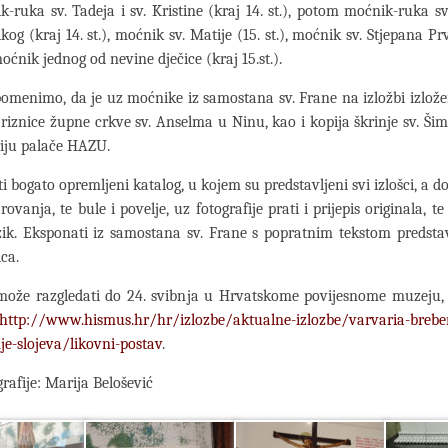
k-ruka sv. Tadeja i sv. Kristine (kraj 14. st.), potom moćnik-ruka sv.
likog (kraj 14. st.), moćnik sv. Matije (15. st.), moćnik sv. Stjepana 
 moćnik jednog od nevine dječice (kraj 15.st.).
omenimo, da je uz moćnike iz samostana sv. Frane na izložbi izlož
riznice župne crkve sv. Anselma u Ninu, kao i kopija škrinje sv. Ši
riju palače HAZU.
ti bogato opremljeni katalog, u kojem su predstavljeni svi izlošci, a 
ovanja, te bule i povelje, uz fotografije prati i prijepis originala, t
zik. Eksponati iz samostana sv. Frane s popratnim tekstom predsta
ca.
 može razgledati do 24. svibnja u Hrvatskome povijesnome muzeju, 
http://www.hismus.hr/hr/izlozbe/aktualne-izlozbe/varvaria-breber
je-slojeva/likovni-postav
.
grafije: Marija Belošević