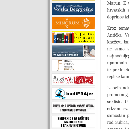
Marun. K t
hrvatskih 
doprinos iz
Kroz temats
Antička Va
kneževi, b
ne samo ar
najmoćnije
uporabnih 
te predmeta
replike ka
Iz ovih nek
prometnog, 
središte. 
crkvom sv. 
samostan p
rod Šubića