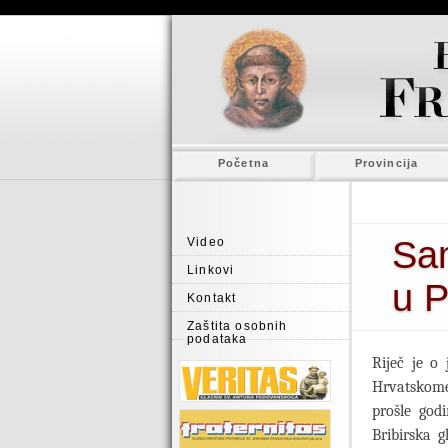
Početna
Provincija
Sam
Video
Linkovi
u 
Kontakt
Zaštita osobnih
podataka
Riječ je o 
Hrvatskome
prošle god
Bribirska g