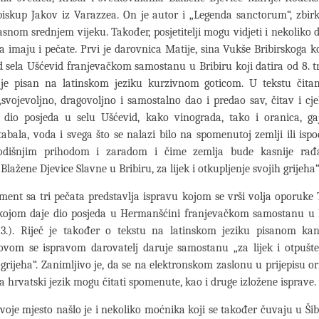
iskup Jakov iz Varazzea. On je autor i „Legenda sanctorum“, zbir
asnom srednjem vijeku. Također, posjetitelji mogu vidjeti i nekolik
a imaju i pečate. Prvi je darovnica Matije, sina Vukše Bribirskoga 
d sela Ušćevid franjevačkom samostanu u Bribiru koji datira od 8. t
e pisan na latinskom jeziku kurzivnom goticom. U tekstu čita
„svojevoljno, dragovoljno i samostalno dao i predao sav, čitav i cj
i dio posjeda u selu Ušćevid, kako vinograda, tako i oranica, ga
tabala, voda i svega što se nalazi bilo na spomenutoj zemlji ili ispo
dišnjim prihodom i zaradom i čime zemlja bude kasnije rađa
lažene Djevice Slavne u Bribiru, za lijek i otkupljenje svojih grijeha“
ent sa tri pečata predstavlja ispravu kojom se vrši volja oporuke 
 kojom daje dio posjeda u Hermanšćini franjevačkom samostanu u B
53.). Riječ je također o tekstu na latinskom jeziku pisanom kan
ovom se ispravom darovatelj daruje samostanu „za lijek i otpušte
 grijeha“. Zanimljivo je, da se na elektronskom zaslonu u prijepisu or
a hrvatski jezik mogu čitati spomenute, kao i druge izložene isprave.
svoje mjesto našlo je i nekoliko moćnika koji se također čuvaju u Ši