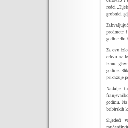
osnovao i 
redci „Tije
grobnici, gd
Zahvaljuju
predmete i 
godine dio 
Za ovu izl
crkvu sv. M
iznad glavn
godine. Sl
prikazuje p
Nadalje tu
franjevačk
godinu. Na
bribirskih 
Slijedeći 
mučeništvi