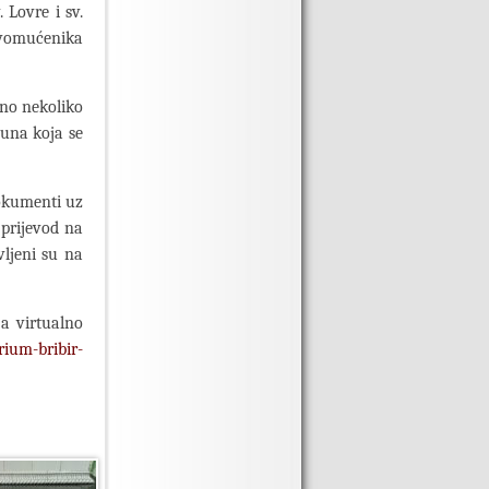
 Lovre i sv.
Prvomućenika
eno nekoliko
muna koja se
dokumenti uz
e prijevod na
vljeni su na
a virtualno
ium-bribir-