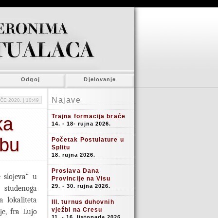
Odgoj
Djelovanje
Najave
ČE 2020. |
10:49
Trajna formacija braće
ka
14. - 18- rujna 2026.
ebu
Početak Postulature u
Splitu
18. rujna 2026.
Proslava Dana
e slojeva“ u
Provincije na Visu
29. - 30. rujna 2026.
j studenoga
 lokaliteta
III. turnus duhovnih
vježbi na Cresu
je, fra Lujo
11. - 16. listopada 2026.