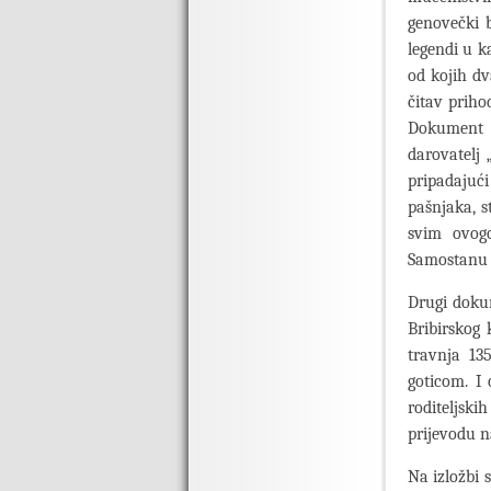
genovečki b
legendi u k
od kojih dv
čitav priho
Dokument j
darovatelj 
pripadajuć
pašnjaka, s
svim ovogo
Samostanu B
Drugi dokum
Bribirskog
travnja 13
goticom. I 
roditeljskih
prijevodu n
Na izložbi 