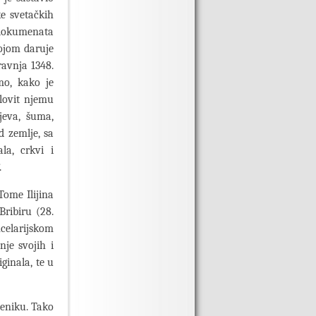
ke svetačkih
o dokumenata
kojom daruje
ravnja 1348.
mo, kako je
elovit njemu
jeva, šuma,
d zemlje, sa
la, crkvi i
.
Tome Ilijina
ribiru (28.
celarijskom
nje svojih i
iginala, te u
beniku. Tako