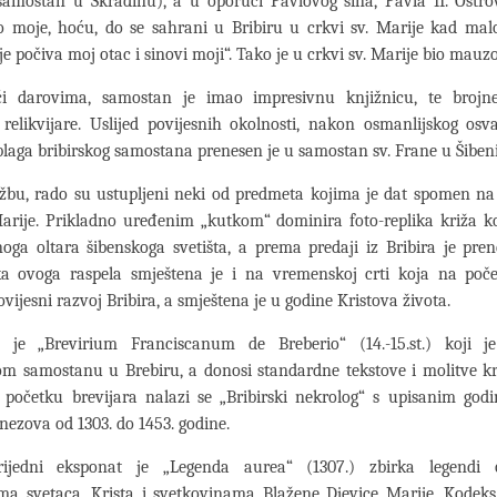
samostan u Skradinu), a u oporuci Pavlovog sina, Pavla II. Ostrov
lo moje, hoću, do se sahrani u Bribiru u crkvi sv. Marije kad ma
je počiva moj otac i sinovi moji“. Tako je u crkvi sv. Marije bio mauzo
ći darovima, samostan je imao impresivnu knjižnicu, te brojne 
relikvijare. Uslijed povijesnih okolnosti, nakon osmanlijskog osv
blaga bribirskog samostana prenesen je u samostan sv. Frane u Šiben
ožbu, rado su ustupljeni neki od predmeta kojima je dat spomen na
arije. Prikladno uređenim „kutkom“ dominira foto-replika križa ko
oga oltara šibenskoga svetišta, a prema predaji iz Bribira je pre
ika ovoga raspela smještena je i na vremenskoj crti koja na poče
ovijesni razvoj Bribira, a smještena je u godine Kristova života.
 je „Brevirium Franciscanum de Breberio“ (14.-15.st.) koji 
om samostanu u Brebiru, a donosi standardne tekstove i molitve k
 početku brevijara nalazi se „Bribirski nekrolog“ s upisanim god
knezova od 1303. do 1453. godine.
vrijedni eksponat je „Legenda aurea“ (1307.) zbirka legendi
ma svetaca, Krista i svetkovinama Blažene Djevice Marije. Kodeks 