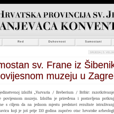
Red
Duhovnost
Samostani
SRIJEDA
| 5. VELJA
ostan sv. Frane iz Šibeni
Povijesnom muzeju u Zagr
jedinstvenoj izložbi „Varvaria / Breberium / Bribir: razotkrivanj
 povijesnom muzeju. Izložba je priređena i postavljena potkra
ine s ciljem da na jednom mjestu predstavi rezultate istraživanja
lavica koji je još prije 110 godina započeo otac hrvatske arheologi