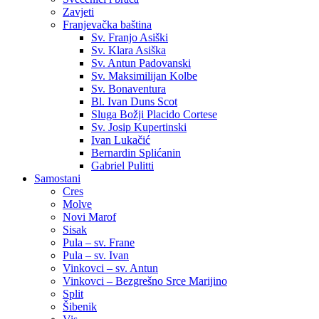
Zavjeti
Franjevačka baština
Sv. Franjo Asiški
Sv. Klara Asiška
Sv. Antun Padovanski
Sv. Maksimilijan Kolbe
Sv. Bonaventura
Bl. Ivan Duns Scot
Sluga Božji Placido Cortese
Sv. Josip Kupertinski
Ivan Lukačić
Bernardin Splićanin
Gabriel Pulitti
Samostani
Cres
Molve
Novi Marof
Sisak
Pula – sv. Frane
Pula – sv. Ivan
Vinkovci – sv. Antun
Vinkovci – Bezgrešno Srce Marijino
Split
Šibenik