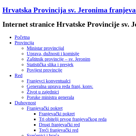
Hrvatska Provincija sv. Jeronima franjev
Internet stranice Hrvatske Provincije sv.
Početna
Provincija
Ministar provincijal
Uprava, dužnosti i komisije
Zaštitnik provincije – sv. Jeronim
Statistička slika i presjek
Povijest provincije
Red
Franjevci konventualci
Generalna uprava reda franj. konv.
Život u zajednici
Poruke ministra generala
Duhovnost
Franjevački pokret
Franjevački pokret
Tri obitelji prvog franjevačkog reda
Drugi franjevački red
Treći franjevački red
Svećenici i braća