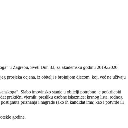
nskoga” u Zagrebu, Sveti Duh 33, za akademsku godinu 2019./2020.
jeg prosjeka ocjena, iz obitelji s brojnijom djecom, koji već ne uživaju
anskoga”. Slabo imovinsko stanje u obitelji potrebno je potkrijepiti
at praktični vjernik; presliku osobne iskaznice; krsnog lista; rodnog
ostignuta priznanja i nagrade (ako ih kandidat ima) kao i potvrde ili
rotekle godine.