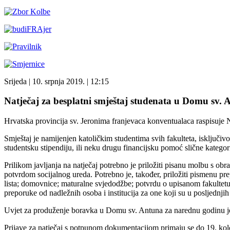
Srijeda
| 10. srpnja 2019. |
12:15
Natječaj za besplatni smještaj studenata u Domu sv
Hrvatska provincija sv. Jeronima franjevaca konventualaca raspisuj
Smještaj je namijenjen katoličkim studentima svih fakulteta, isključivo
studentsku stipendiju, ili neku drugu financijsku pomoć slične kategori
Prilikom javljanja na natječaj potrebno je priložiti pisanu molbu s o
potvrdom socijalnog ureda. Potrebno je, također, priložiti pismenu pre
lista; domovnice; maturalne svjedodžbe; potvrdu o upisanom fakultetu;
preporuke od nadležnih osoba i institucija za one koji su u posljednjih
Uvjet za produženje boravka u Domu sv. Antuna za narednu godinu jest
Prijave za natječaj s potpunom dokumentacijom primaju se do 19. ko