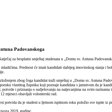
. Antuna Padovanskoga
e Natječaj za besplatni smještaj studenata u „Domu sv. Antuna Padova
 mladićima. Prednost će imati kandidati slabijeg imovinskog stanja i bol
je.
brazloženjem zbog čega kandidat traži smještaj u „Domu sv. Antuna Padov
poruku vlastitog župnika koji poznaje kandidata s jamstvom da je kandid
 potvrde i priznanja o sudjelovanju na natjecanjima na svim razinama i p
 12 mjeseci obavljali volonterski rad.
 potvrda da je student u ljetnom ispitnom roku položio sve ispite iz p
lovoza 2019. godine.