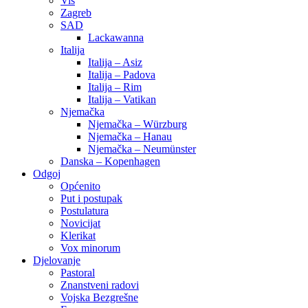
Vis
Zagreb
SAD
Lackawanna
Italija
Italija – Asiz
Italija – Padova
Italija – Rim
Italija – Vatikan
Njemačka
Njemačka – Würzburg
Njemačka – Hanau
Njemačka – Neumünster
Danska – Kopenhagen
Odgoj
Općenito
Put i postupak
Postulatura
Novicijat
Klerikat
Vox minorum
Djelovanje
Pastoral
Znanstveni radovi
Vojska Bezgrešne