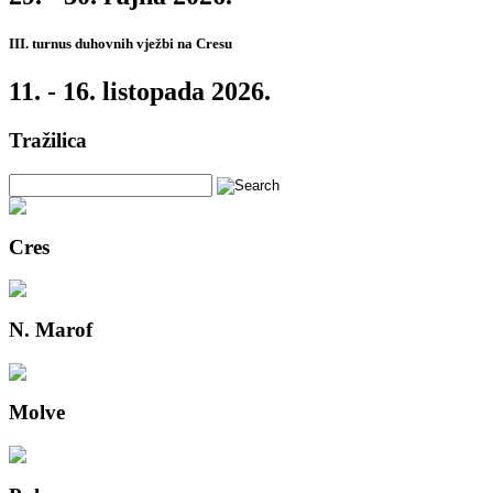
III. turnus duhovnih vježbi na Cresu
11. - 16. listopada 2026.
Tražilica
Cres
N. Marof
Molve