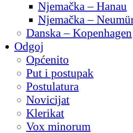
Njemačka – Hanau
Njemačka – Neumün
Danska – Kopenhagen
Odgoj
Općenito
Put i postupak
Postulatura
Novicijat
Klerikat
Vox minorum