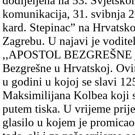
dodijeljena na 53. Svjetsko
komunikacija, 31. svibnja 20
kard. Stepinac” na Hrvatsk
Zagrebu. U najavi je vodite
,,APOSTOL BEZGREŠNE je 
Bezgrešne u Hrvatskoj. Ov
u godini u kojoj se slavi 12
Maksimilijana Kolbea koji 
putem tiska. U vrijeme prij
glasilo u kojem je promicao