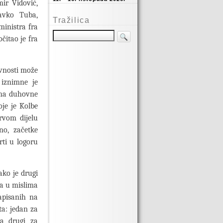
ir Vidović,
avko Tuba,
Tražilica
ministra fra
čitao je fra
avnosti može
 iznimne je
kana duhovne
oje je Kolbe
prvom dijelu
no, začetke
rti u logoru
ako je drugi
ta u mislima
apisanih na
ta: jedan za
 a drugi za