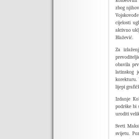
Kolbeovim 
zbog njihov
Vojskovođe
cijelosti u
aktivno ukl
Blažević.
Za izlaže
prevoditelj
obavila pr
latinskog 
korekturu.
lijepi grafi
Izdanje Ko
podrške bi 
uroditi ve
Sveti Maks
svijetu. Po