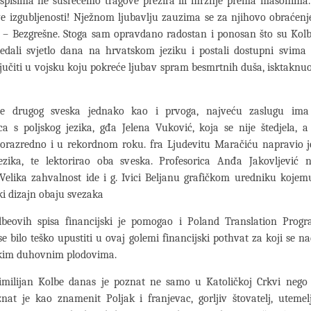
spisima ne susrećemo tragove prezira ili mržnje prema masonima
e izgubljenosti! Nježnom ljubavlju zauzima se za njihovo obraćen
 – Bezgrešne. Stoga sam opravdano radostan i ponosan što su Kolbe
gledali svjetlo dana na hrvatskom jeziku i postali dostupni svima 
jučiti u vojsku koju pokreće ljubav spram besmrtnih duša, isktaknuo 
nje drugog sveska jednako kao i prvoga, najveću zaslugu im
ica s poljskog jezika, gđa Jelena Vuković, koja se nije štedjela, a
vorazredno i u rekordnom roku. fra Ljudevitu Maračiću napravio je
jezika, te lektorirao oba sveska. Profesorica Anđa Jakovljević n
 Velika zahvalnost ide i g. Ivici Beljanu grafičkom uredniku koje
čki dizajn obaju svezaka
lbeovih spisa financijski je pomogao i Poland Translation Progr
se bilo teško upustiti u ovaj golemi financijski pothvat za koji se 
likim duhovnim plodovima.
imilijan Kolbe danas je poznat ne samo u Katoličkoj Crkvi nego 
znat je kao znamenit Poljak i franjevac, gorljiv štovatelj, utemelj