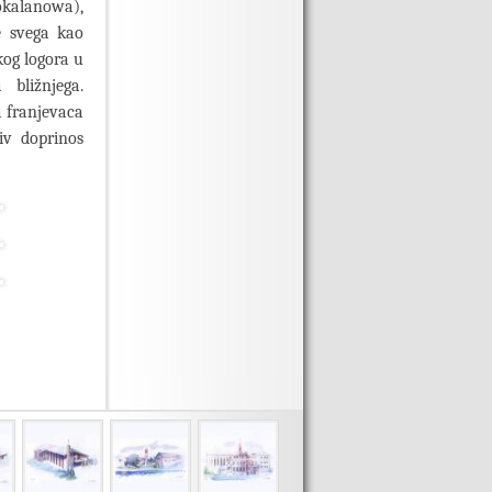
pokalanowa),
e svega kao
kog logora u
bližnjega.
a franjevaca
iv doprinos