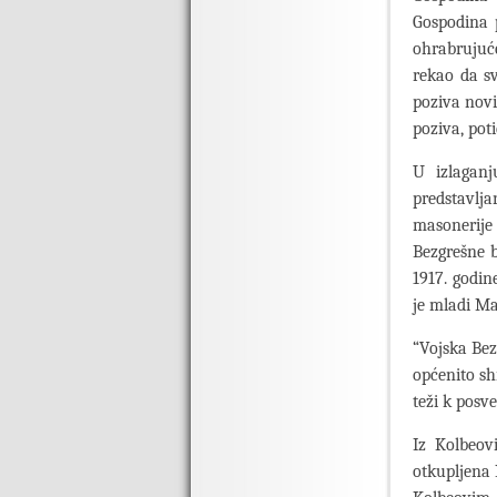
Gospodina p
ohrabrujuć
rekao da s
poziva novi
poziva, pot
U izlagan
predstavlj
masonerije
Bezgrešne b
1917. godin
je mladi Ma
“Vojska Bez
općenito sh
teži k posv
Iz Kolbeov
otkupljena 