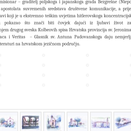
misionar – graditelj poljskoga i japanskoga grada Bezgrešne (Nie
 apostolata suvremenih sredstava društvene komunikacije, a prij
bavi koji je u ekstremno teškim uvjetima hitlerovskoga koncentracijs
u pokazao što znači biti čovjek dajući iz ljubavi život za 
njem drugog sveska Kolbeovih spisa Hrvatska provincija sv. Jeronim
aca i Veritas – Glasnik sv. Antuna Padovanskoga daju nemjerlj
teraturi na hrvatskom jezičnom području.