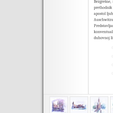
Bezgrešne, 
prethodnik
apostol lju
Auschwitz
Predstavlja
konventual
duhovnoj li