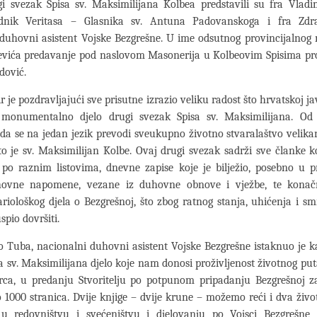
i svezak Spisa sv. Maksimilijana Kolbea predstavili su fra Vladim
ednik Veritasa – Glasnika sv. Antuna Padovanskoga i fra Zdr
duhovni asistent Vojske Bezgrešne. U ime odsutnog provincijalnog 
evića predavanje pod naslovom Masonerija u Kolbeovim Spisima pro
dović.
r je pozdravljajući sve prisutne izrazio veliku radost što hrvatskoj j
i monumentalno djelo drugi svezak Spisa sv. Maksimilijana. Od
da se na jedan jezik prevodi sveukupno životno stvaralaštvo veli
to je sv. Maksimilijan Kolbe. Ovaj drugi svezak sadrži sve članke k
 po raznim listovima, dnevne zapise koje je bilježio, posebno u 
hovne napomene, vezane iz duhovne obnove i vježbe, te konač
riološkog djela o Bezgrešnoj, što zbog ratnog stanja, uhićenja i sm
spio dovršiti.
 Tuba, nacionalni duhovni asistent Vojske Bezgrešne istaknuo je k
a sv. Maksimilijana djelo koje nam donosi proživljenost životnog pu
rca, u predanju Stvoritelju po potpunom pripadanju Bezgrešnoj z
 1000 stranica. Dvije knjige – dvije krune – možemo reći i dva živo
u redovništvu i svećeništvu i djelovanju po Vojsci Bezgrešne