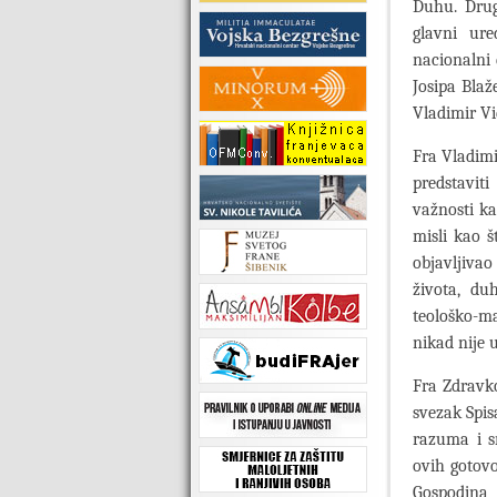
Duhu. Drug
glavni ur
nacionalni 
Josipa Blaž
Vladimir Vi
Fra Vladimi
predstavit
važnosti ka
misli kao š
objavljivao
života, du
teološko-ma
nikad nije u
Fra Zdravko
svezak Spis
razuma i s
ovih gotovo
Gospodina 