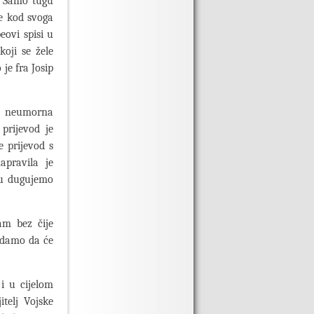
. Samo tugu
je kod svoga
ovi spisi u
koji se žele
je fra Josip
a neumorna
 prijevod je
 prijevod s
apravila je
mu dugujemo
am bez čije
nadamo da će
i u cijelom
itelj Vojske