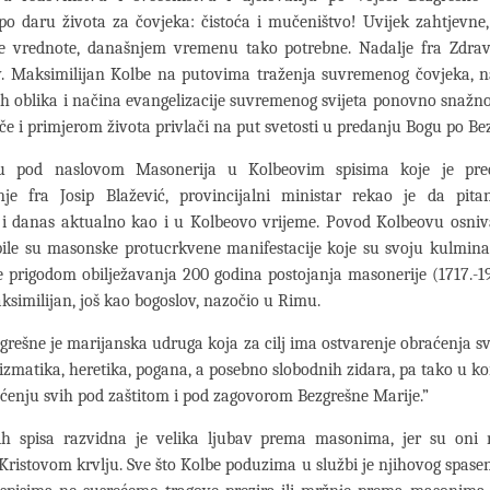
o daru života za čovjeka: čistoća i mučeništvo! Uvijek zahtjevne,
e vrednote, današnjem vremenu tako potrebne. Nadalje fra Zdra
v. Maksimilijan Kolbe na putovima traženja suvremenog čovjeka, 
h oblika i načina evangelizacije suvremenog svijeta ponovno snažn
iče i primjerom života privlači na put svetosti u predanju Bogu po Be
ju pod naslovom Masonerija u Kolbeovim spisima koje je pre
anje fra Josip Blažević, provincijalni ministar rekao je da pitan
 i danas aktualno kao i u Kolbeovo vrijeme. Povod Kolbeovu osniv
ile su masonske protucrkvene manifestacije koje su svoju kulmina
e prigodom obilježavanja 200 godina postojanja masonerije (1717.-1
ksimilijan, još kao bogoslov, nazočio u Rimu.
grešne je marijanska udruga koja za cilj ima ostvarenje obraćenja sv
izmatika, heretika, pogana, a posebno slobodnih zidara, pa tako u k
ećenju svih pod zaštitom i pod zagovorom Bezgrešne Marije.”
ih spisa razvidna je velika ljubav prema masonima, jer su oni 
Kristovom krvlju. Sve što Kolbe poduzima u službi je njihovog spasen