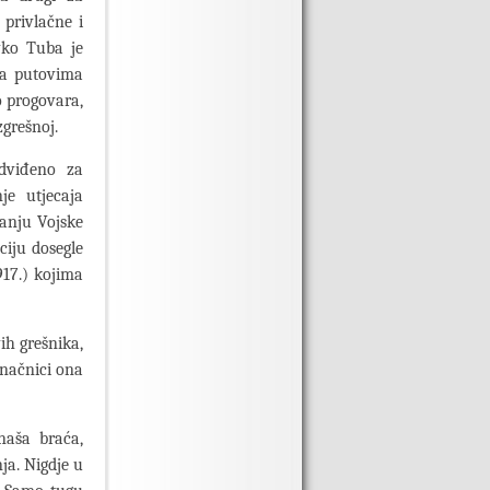
 privlačne i
vko Tuba je
na putovima
o progovara,
zgrešnoj.
dviđeno za
je utjecaja
anju Vojske
ciju dosegle
917.) kojima
ih grešnika,
onačnici ona
naša braća,
ja. Nigdje u