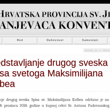
Red
Duhovnost
Samostani
NEDJELJA
| 9. PROSI
dstavljanje drugog sveska
sa svetoga Maksimilijana
lbea
anje drugog sveska Spisa sv. Maksimilijana Kolbea održano je na
 8. prosinca 2018. godine u župnoj crkvi Sv. Antuna Padovansko