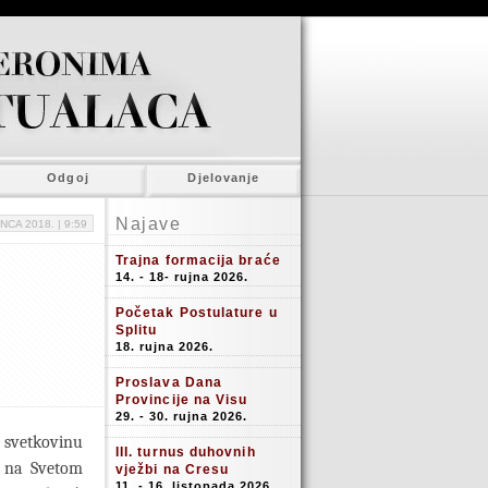
Odgoj
Djelovanje
Najave
NCA 2018. |
9:59
Trajna formacija braće
14. - 18- rujna 2026.
Početak Postulature u
Splitu
18. rujna 2026.
Proslava Dana
Provincije na Visu
29. - 30. rujna 2026.
 svetkovinu
III. turnus duhovnih
g na Svetom
vježbi na Cresu
11. - 16. listopada 2026.