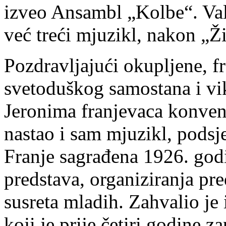
izveo Ansambl „Kolbe“. Valj
već treći mjuzikl, nakon „Ži
Pozdravljajući okupljene, f
svetoduškog samostana i vik
Jeronima franjevaca konvent
nastao i sam mjuzikl, podsj
Franje sagrađena 1926. godi
predstava, organiziranja pred
susreta mladih. Zahvalio je 
koji je prije četiri godine 