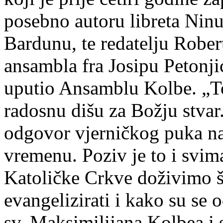
posebno autoru libreta Nin
Bardunu, te redatelju Robe
ansambla fra Josipu Petonji
uputio Ansamblu Kolbe. „To 
radosnu dišu za Božju stvar
odgovor vjerničkog puka n
vremenu. Poziv je to i svim
Katoličke Crkve doživimo š
evangelizirati i kako su se 
sv. Maksimilijana Kolbea i 