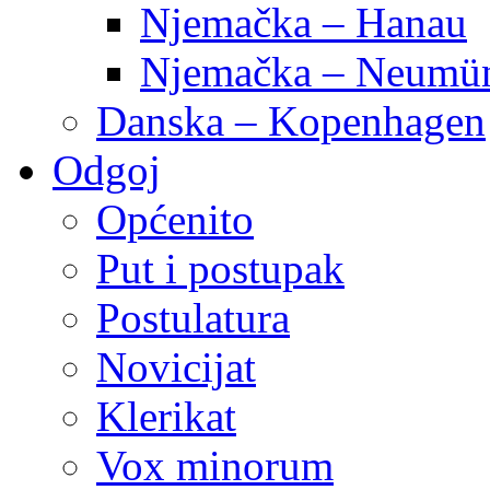
Njemačka – Hanau
Njemačka – Neumün
Danska – Kopenhagen
Odgoj
Općenito
Put i postupak
Postulatura
Novicijat
Klerikat
Vox minorum