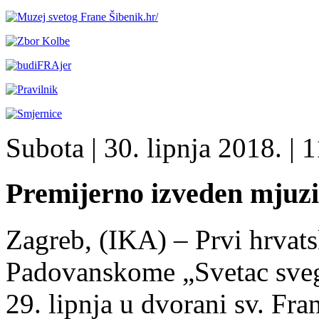
Subota
| 30. lipnja 2018. |
1
Premijerno izveden mjuzik
Zagreb, (IKA) – Prvi hrvats
Padovanskome „Svetac svega
29. lipnja u dvorani sv. F