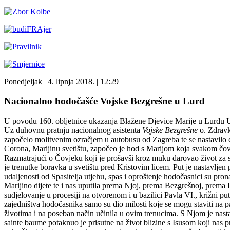
Ponedjeljak
| 4. lipnja 2018. |
12:29
Nacionalno hodočašće Vojske Bezgrešne u Lurd
U povodu 160. obljetnice ukazanja Blažene Djevice Marije u Lurdu
Uz duhovnu pratnju nacionalnog asistenta
Vojske Bezgrešne
o. Zdravk
započelo molitvenim ozračjem u autobusu od Zagreba te se nastavilo 
Corona, Marijinu svetištu, započeo je hod s Marijom koja svakom čov
Razmatrajući o Čovjeku koji je prošavši kroz muku darovao život za s
je trenutke boravka u svetištu pred Kristovim licem. Put je nastavljen
udaljenosti od Spasitelja utjehu, spas i oproštenje hodočasnici su pron
Marijino dijete te i nas uputila prema Njoj, prema Bezgrešnoj, prema
sudjelovanje u procesiji na otvorenom i u bazilici Pavla VI., križni p
zajedništva hodočasnika samo su dio milosti koje se mogu staviti na pa
životima i na poseban način učinila u ovim trenucima. S Njom je nasta
sainte baume potaknuo je prisutne na život blizine s Isusom koji nas pr