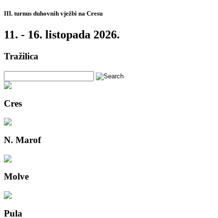
III. turnus duhovnih vježbi na Cresu
11. - 16. listopada 2026.
Tražilica
Cres
N. Marof
Molve
Pula