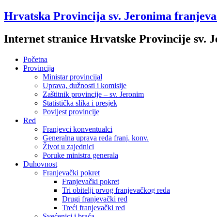
Hrvatska Provincija sv. Jeronima franjev
Internet stranice Hrvatske Provincije sv.
Početna
Provincija
Ministar provincijal
Uprava, dužnosti i komisije
Zaštitnik provincije – sv. Jeronim
Statistička slika i presjek
Povijest provincije
Red
Franjevci konventualci
Generalna uprava reda franj. konv.
Život u zajednici
Poruke ministra generala
Duhovnost
Franjevački pokret
Franjevački pokret
Tri obitelji prvog franjevačkog reda
Drugi franjevački red
Treći franjevački red
Svećenici i braća