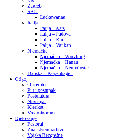
Vis
Zagreb
SAD
Lackawanna
Italija
Italija – Asiz
Italija – Padova
Italija – Rim
Italija – Vatikan
Njemačka
Njemačka – Würzburg
Njemačka – Hanau
Njemačka – Neumünster
Danska – Kopenhagen
Odgoj
Općenito
Put i postupak
Postulatura
Novicijat
Klerikat
Vox minorum
Djelovanje
Pastoral
Znanstveni radovi
Vojska Bezgrešne