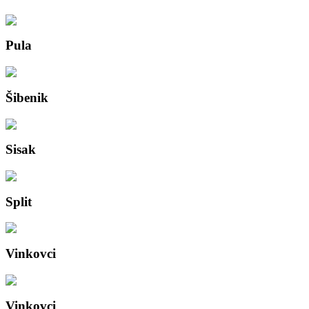
Pula
Šibenik
Sisak
Split
Vinkovci
Vinkovci