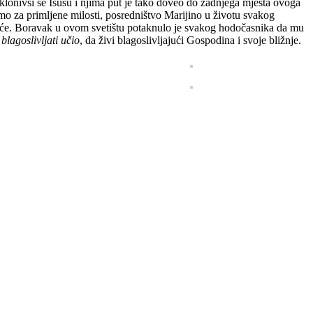
klonivši se Isusu i njima put je tako doveo do zadnjega mjesta ovoga
mo za primljene milosti, posredništvo Marijino u životu svakog
čašće. Boravak u ovom svetištu potaknulo je svakog hodočasnika da mu
blagoslivljati učio
, da živi blagoslivljajući Gospodina i svoje bližnje.