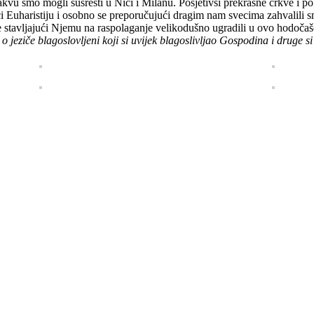
vu smo mogli susresti u Nici i Milanu. Posjetivši prekrasne crkve i po
i Euharistiju i osobno se preporučujući dragim nam svecima zahvalili s
u se stavljajući Njemu na raspolaganje velikodušno ugradili u ovo hodo
:
o jeziče blagoslovljeni koji si uvijek blagoslivljao Gospodina i druge si 