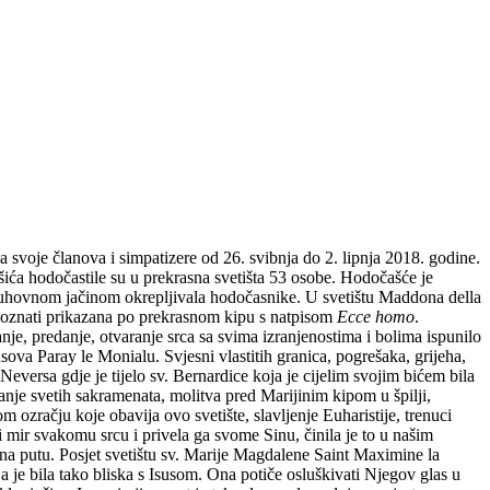
 svoje članova i simpatizere od 26. svibnja do 2. lipnja 2018. godine.
ića hodočastile su u prekrasna svetišta 53 osobe. Hodočašće je
 duhovnom jačinom okrepljivala hodočasnike. U svetištu Maddona della
epoznati prikazana po prekrasnom kipu s natpisom
Ecce homo
.
e, predanje, otvaranje srca sa svima izranjenostima i bolima ispunilo
sova Paray le Monialu. Svjesni vlastitih granica, pogrešaka, grijeha,
Neversa gdje je tijelo sv. Bernardice koja je cijelim svojim bićem bila
nje svetih sakramenata, molitva pred Marijinim kipom u špilji,
 ozračju koje obavija ovo svetište, slavljenje Euharistije, trenuci
i mir svakomu srcu i privela ga svome Sinu, činila je to u našim
 na putu. Posjet svetištu sv. Marije Magdalene Saint Maximine la
ja je bila tako bliska s Isusom. Ona potiče osluškivati Njegov glas u