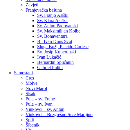
Zavjeti
Franjevačka baština
Sv. Franjo Asiški
Sv. Klara Asiška
Sv. Antun Padovanski
Sv. Maksimilijan Kolbe
Sv. Bonaventura
Bl. Ivan Duns Scot
Sluga Božji Placido Cortese
Sv. Josip Kupertinski
Ivan Lukačić
Bernardin Splićanin
Gabriel Pulitti
Samostani
Cres
Molve
Novi Marof
Sisak
Pula – sv. Frane
Pula – sv. Ivan
Vinkovci – sv. Antun
Vinkovci – Bezgrešno Srce Marijino
Split
Šibenik