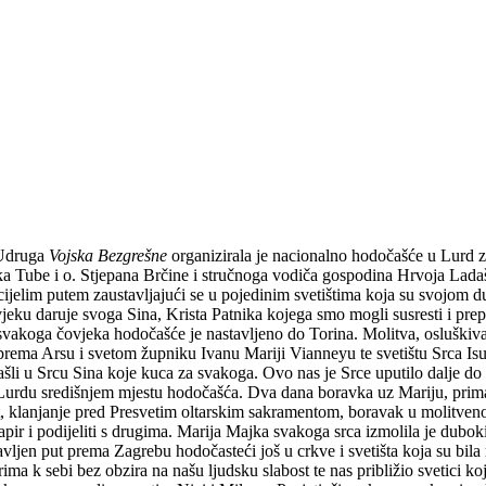
 Udruga
Vojska Bezgrešne
organizirala je nacionalno hodočašće u Lurd za
a Tube i o. Stjepana Brčine i stručnoga vodiča gospodina Hrvoja Ladaš
cijelim putem zaustavljajući se u pojedinim svetištima koja su svojom
jeku daruje svoga Sina, Krista Patnika kojega smo mogli susresti i pr
vakoga čovjeka hodočašće je nastavljeno do Torina. Molitva, osluškivanj
 prema Arsu i svetom župniku Ivanu Mariji Vianneyu te svetištu Srca Isu
ašli u Srcu Sina koje kuca za svakoga. Ovo nas je Srce uputilo dalje do 
 Lurdu središnjem mjestu hodočašća. Dva dana boravka uz Mariju, prima
ut, klanjanje pred Presvetim oltarskim sakramentom, boravak u molitvenom
pir i podijeliti s drugima. Marija Majka svakoga srca izmolila je dubok
vljen put prema Zagrebu hodočasteći još u crkve i svetišta koja su bila
ima k sebi bez obzira na našu ljudsku slabost te nas približio svetici ko