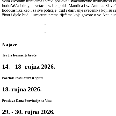
svim životnim trenucima i vrevi poslova i svakodnevne užurbanosti kak
hodočašća i dragih svetaca sv. Leopolda Mandića i sv. Antuna. Slaveć
hodočasnika kao i za sve poticaje, trud i darivanje svećenika koji s
život i djelo budu usmjereni prema riječima koja govore o sv. Antunu
Najave
Trajna formacija braće
14. - 18- rujna 2026.
Početak Postulature u Splitu
18. rujna 2026.
Proslava Dana Provincije na Visu
29. - 30. rujna 2026.