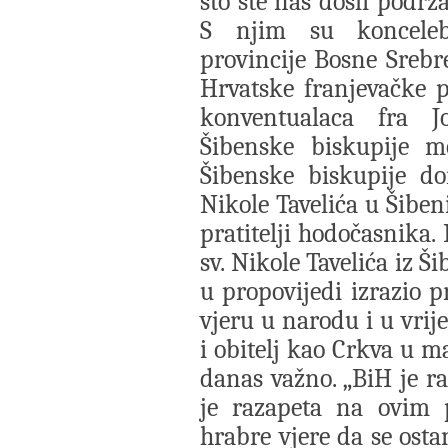
što ste nas došli podrž
S njim su koncelebri
provincije Bosne Srebre
Hrvatske franjevačke p
konventualaca fra Jo
Šibenske biskupije m
Šibenske biskupije don
Nikole Tavelića u Šiben
pratitelji hodočasnika.
sv. Nikole Tavelića iz 
u propovijedi izrazio p
vjeru u narodu i u vrij
i obitelj kao Crkva u ma
danas važno. „BiH je ra
je razapeta na ovim p
hrabre vjere da se osta