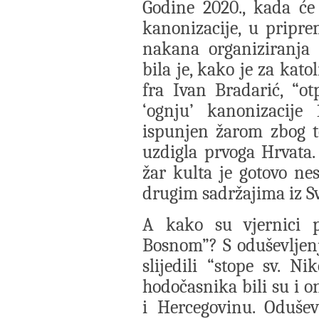
Godine 2020., kada će 
kanonizacije, u pripr
nakana organiziranja
bila je, kako je za kato
fra Ivan Bradarić, “o
‘ognju’ kanonizacije
ispunjen žarom zbog to
uzdigla prvoga Hrvata
žar kulta je gotovo n
drugim sadržajima iz Sve
A kako su vjernici p
Bosnom”? S oduševljenj
slijedili “stope sv. Ni
hodočasnika bili su i o
i Hercegovinu. Oduše