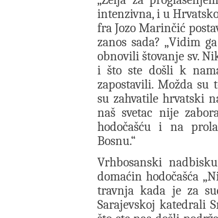
intenzivna, i u Hrvatsko
fra Jozo Marinčić postav
zanos sada? „Vidim ga
obnovili štovanje sv. N
i što ste došli k na
zapostavili. Možda su 
su zahvatile hrvatski n
naš svetac nije zabor
hodočašću i na prol
Bosnu.“
Vrhbosanski nadbisku
domaćin hodočašća „Ni
travnja kada je za su
Sarajevskoj katedrali S