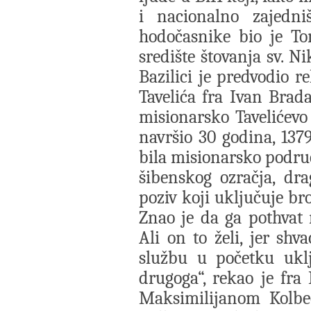
i nacionalno zajedni
hodočasnike bio je Tom
središte štovanja sv. Ni
Bazilici je predvodio r
Tavelića fra Ivan Brad
misionarsko Tavelićevo
navršio 30 godina, 137
bila misionarsko područj
šibenskog ozračja, dr
poziv koji uključuje br
Znao je da ga pothvat n
Ali on to želi, jer sh
službu u početku uklj
drugoga“, rekao je fra 
Maksimilijanom Kolbeo