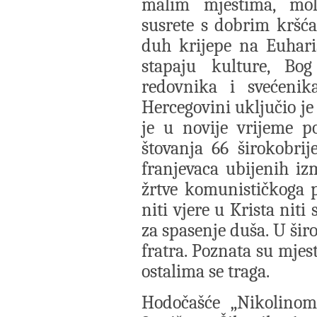
malim mjestima, mol
susrete s dobrim kršća
duh krijepe na Euharis
stapaju kulture, Bo
redovnika i svećenik
Hercegovini uključio je
je u novije vrijeme p
štovanja 66 širokobri
franjevaca ubijenih izm
žrtve komunističkoga pr
niti vjere u Krista nit
za spasenje duša. U šir
fratra. Poznata su mjes
ostalima se traga.
Hodočašće „Nikolino