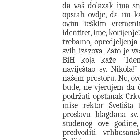
da vaš dolazak ima sn
opstali ovdje, da im 
ovim teškim vremenim
identitet, ime, korijen
trebamo, opredjeljenja
svih izazova. Zato je 
BiH koja kaže: ‘Ide
naviještao sv. Nikola
našem prostoru. No, ovo
bude, ne vjerujem da će
podržati opstanak Crk
mise rektor Svetišta 
proslavu blagdana sv.
studenog ove godine,
predvoditi vrhbosan