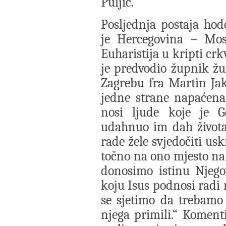
Puljić.
Posljednja postaja ho
je Hercegovina – Most
Euharistija u kripti crk
je predvodio župnik ž
Zagrebu fra Martin Ja
jedne strane napaćena
nosi ljude koje je G
udahnuo im dah života,
rade žele svjedočiti us
točno na ono mjesto na
donosimo istinu Njego
koju Isus podnosi radi 
se sjetimo da trebamo
njega primili.“ Komenti