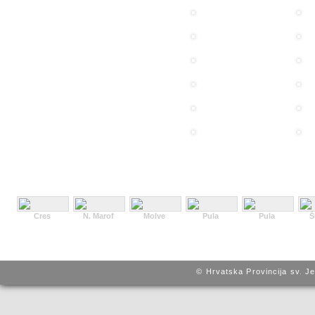
Cres
N. Marof
Molve
Pula
Pula
Š
© Hrvatska Provincija sv. J