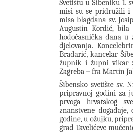
Svetištu u Šibeniku 1. 
misi su se pridružili i
misa blagdana sv. Josi
Augustin Kordić, bila 
hodočasnička dana u z
djelovanja. Koncelebri
Bradarić, kancelar Šibe
župnik i župni vikar 
Zagreba – fra Martin Jak
Šibensko svetište sv. N
pripravnoj godini za j
prvoga hrvatskog sve
znanstvene događaje, 
godine, u ožujku, pripr
grad Tavelićeve mučenič