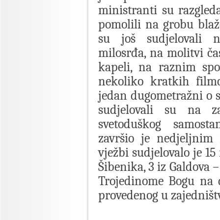
ministranti su razgleda
pomolili na grobu blaž
su još sudjelovali 
milosrđa, na molitvi ča
kapeli, na raznim spo
nekoliko kratkih fil
jedan dugometražni o s
sudjelovali su na z
svetoduškog samosta
završio je nedjeljni
vježbi sudjelovalo je 15
Šibenika, 3 iz Galdova –
Trojedinome Bogu na 
provedenog u zajedništ