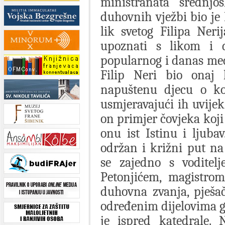
ministranata srednjo
duhovnih vježbi bio je 
lik svetog Filipa Neri
upoznati s likom i d
popularnog i danas me
Filip Neri bio onaj
napuštenu djecu o koj
usmjeravajući ih uvijek
on primjer čovjeka koji
onu ist Istinu i ljub
održan i križni put na
se zajedno s voditel
Petonjićem, magistrom
duhovna zvanja, pješač
određenim dijelovima g
je ispred katedrale.