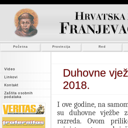
Početna
Provincija
Red
Duhovne vjež
Video
Linkovi
2018.
Kontakt
Zaštita osobnih
podataka
I ove godine, na samom 
su duhovne vježbe z
razreda. Ovom prili