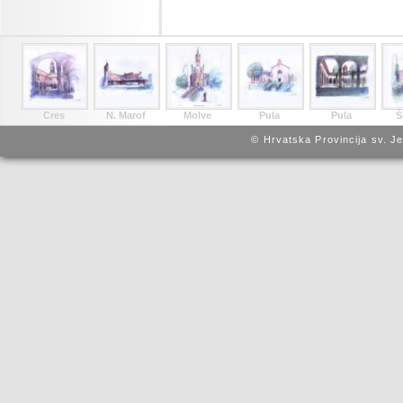
Cres
N. Marof
Molve
Pula
Pula
Š
© Hrvatska Provincija sv. J