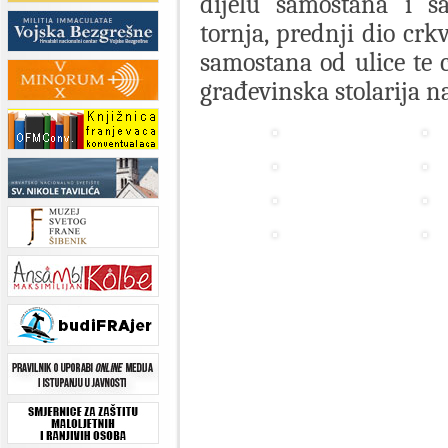
dijelu samostana i sa
tornja, prednji dio crk
samostana od ulice te c
građevinska stolarija n