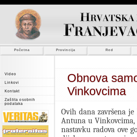
Početna
Provincija
Red
Obnova samos
Video
Linkovi
Vinkovcima
Kontakt
Zaštita osobnih
podataka
Ovih dana završena je
Antuna u Vinkovcima, k
nastavku radova ove g