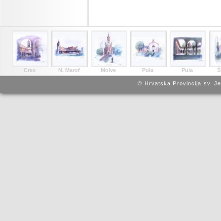
Cres
N. Marof
Molve
Pula
Pula
Š
© Hrvatska Provincija sv. J