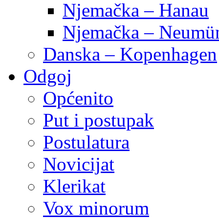
Njemačka – Hanau
Njemačka – Neumün
Danska – Kopenhagen
Odgoj
Općenito
Put i postupak
Postulatura
Novicijat
Klerikat
Vox minorum