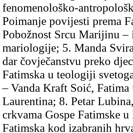
fenomenološko-antropološka
Poimanje povijesti prema Fa
Pobožnost Srcu Marijinu – i
mariologije; 5. Manda Svir
dar čovječanstvu preko djec
Fatimska u teologiji svetoga
– Vanda Kraft Soić, Fatima
Laurentina; 8. Petar Lubina
crkvama Gospe Fatimske u 
Fatimska kod izabranih hrva