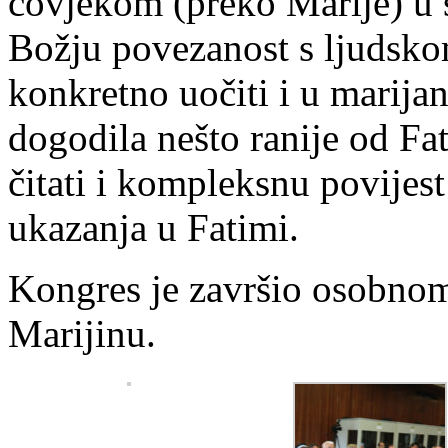
čovjekom (preko Marije) u s
Božju povezanost s ljudsk
konkretno uočiti i u marija
dogodila nešto ranije od Fa
čitati i kompleksnu povijes
ukazanja u Fatimi.
Kongres je završio osobno
Marijinu.