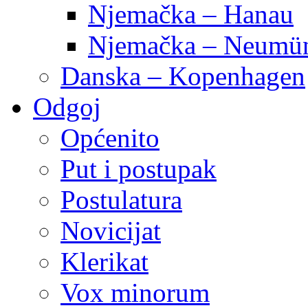
Njemačka – Hanau
Njemačka – Neumün
Danska – Kopenhagen
Odgoj
Općenito
Put i postupak
Postulatura
Novicijat
Klerikat
Vox minorum