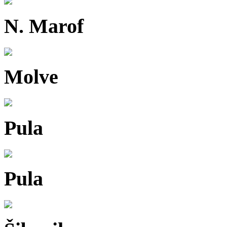
N. Marof
Molve
Pula
Pula