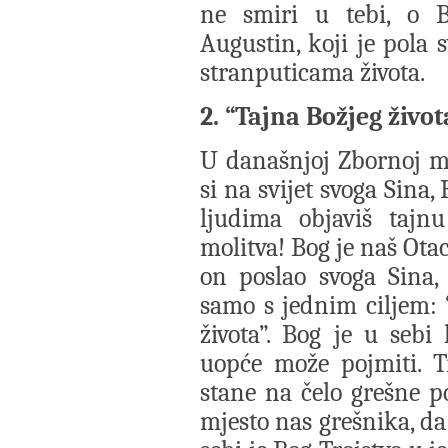
ne smiri u tebi, o Bo
Augustin, koji je pola 
stranputicama života.
2. “Tajna Božjeg život
U današnjoj Zbornoj mo
si na svijet svoga Sina, 
ljudima objaviš tajnu
molitva! Bog je naš Otac
on poslao svoga Sina, R
samo s jednim ciljem: 
života”. Bog je u sebi
uopće može pojmiti. T
stane na čelo grešne p
mjesto nas grešnika, da