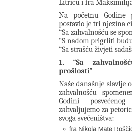
Litriću i fra Maksimil
Na početnu Godine p
postavio je tri njezina ci
“Sa zahvalnošću se spo
“S nadom prigrliti bud
“Sa strašću živjeti sada
1.
“
Sa zahvalnoš
prošlosti
”
Naše današnje slavlje o
zahvalnošću spomene
Godini posvećenog 
zahvaljujemo za petoric
svoga svećeništva:
fra Nikola Mate Roščić