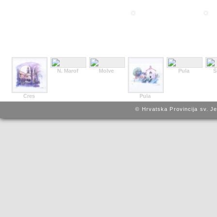
N. Marof
Molve
Pula
Š
Cres
Pula
© Hrvatska Provincija sv. J