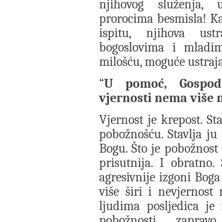
njihovog služenja, 
prorocima besmisla! Ka
ispitu, njihova ust
bogoslovima i mladi
milošću, moguće ustraja
“
U pomoć, Gospodi
vjernosti nema više
Vjernost je krepost. St
pobožnošću. Stavlja ju
Bogu. Što je pobožnost 
prisutnija. I obratno.
agresivnije izgoni Boga 
više širi i nevjernos
ljudima posljedica je
pobožnosti, zapravo