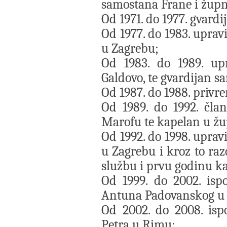
samostana Frane i župni
Od 1971. do 1977. gvardi
Od 1977. do 1983. uprav
u Zagrebu;
Od 1983. do 1989. upr
Galdovo, te gvardijan s
Od 1987. do 1988. privr
Od 1989. do 1992. čla
Marofu te kapelan u ž
Od 1992. do 1998. uprav
u Zagrebu i kroz to ra
službu i prvu godinu ka
Od 1999. do 2002. ispo
Antuna Padovanskog u 
Od 2002. do 2008. ispo
Petra u Rimu;