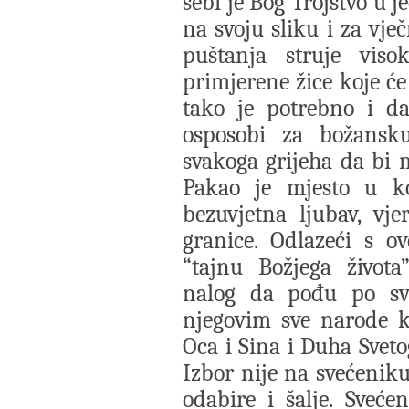
sebi je Bog Trojstvo u j
na svoju sliku i za vječ
puštanja struje viso
primjerene žice koje će 
tako je potrebno i da
osposobi za božansku
svakoga grijeha da bi m
Pakao je mjesto u ko
bezuvjetna ljubav, vj
granice. Odlazeći s ov
“tajnu Božjega života
nalog da pođu po sv
njegovim sve narode k
Oca i Sina i Duha Sveto
Izbor nije na svećeniku
odabire i šalje. Sveće