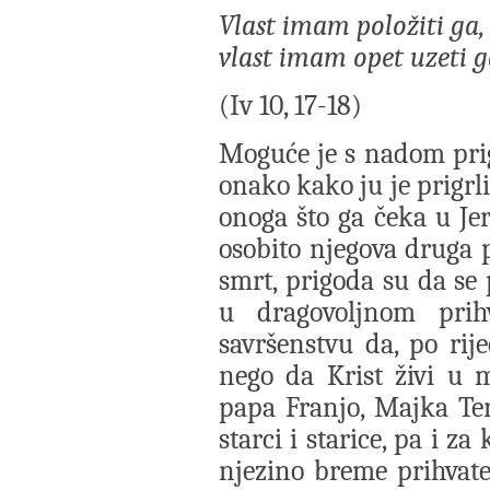
Vlast imam položiti ga,
vlast imam opet uzeti g
(Iv 10, 17-18)
Moguće je s nadom prigr
onako kako ju je prigrli
onoga što ga čeka u Jer
osobito njegova druga p
smrt, prigoda su da se 
u dragovoljnom prih
savršenstvu da, po rije
nego da Krist živi u m
papa Franjo, Majka Terez
starci i starice, pa i z
njezino breme prihvate