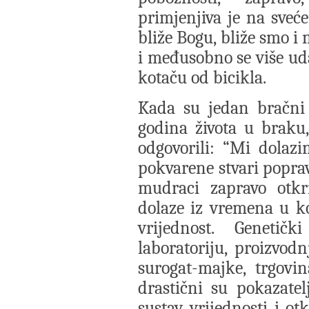
primjenjiva je na sveć
bliže Bogu, bliže smo i
i međusobno se više ud
kotaču od bicikla.
Kada su jedan bračni 
godina života u braku, 
odgovorili: “Mi dolaz
pokvarene stvari poprav
mudraci zapravo otkr
dolaze iz vremena u ko
vrijednost. Genetič
laboratoriju, proizvod
surogat-majke, trgovin
drastični su pokazatelj
sustav vrijednosti i otk