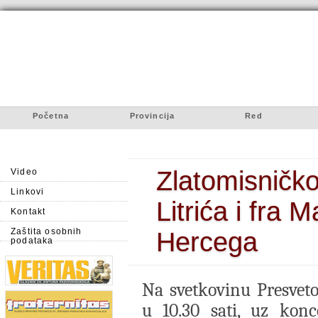
Početna
Provincija
Red
Zlatomisničko 
Video
Linkovi
Litrića i fra 
Kontakt
Zaštita osobnih
Hercega
podataka
Na svetkovinu Presvet
u 10.30 sati, uz konc