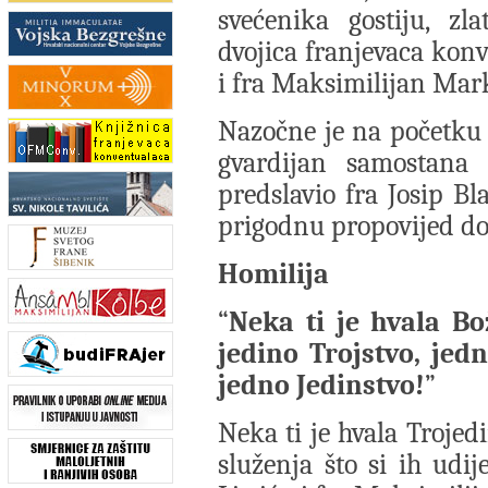
svećenika gostiju, zla
dvojica franjevaca konv
i fra Maksimilijan Mar
Nazočne je na početku 
gvardijan samostana 
predslavio fra Josip Bla
prigodnu propovijed don
Homilija
“
Neka ti je hvala Bož
jedino Trojstvo, jedn
jedno Jedinstvo!
”
Neka ti je hvala Trojed
služenja što si ih udij