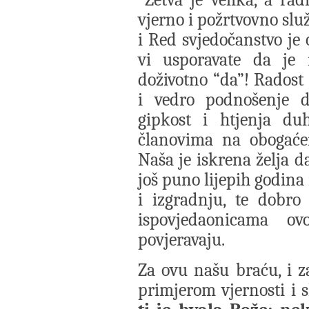
vjerno i požrtvovno služ
i Red svjedočanstvo je 
vi usporavate da je
doživotno “da”! Radost
i vedro podnošenje d
gipkost i htjenja d
članovima na obogaćen
Naša je iskrena želja d
još puno lijepih godin
i izgradnju, te dobro
ispovjedaonicama ov
povjeravaju.
Za ovu našu braću, i z
primjerom vjernosti i 