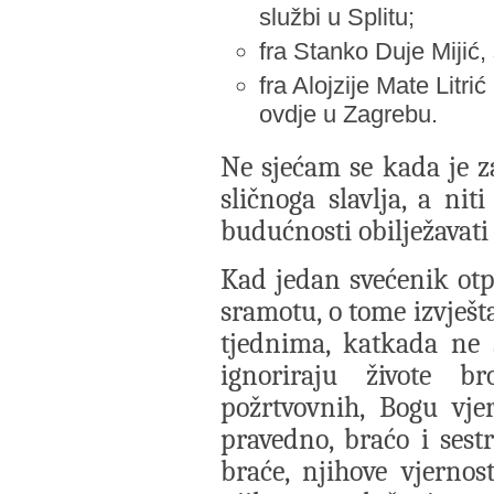
službi u Splitu;
fra Stanko Duje Mijić,
fra Alojzije Mate Litri
ovdje u Zagrebu.
Ne sjećam se kada je za
sličnoga slavlja, a n
budućnosti obilježavati 
Kad jedan svećenik otp
sramotu, o tome izvješt
tjednima, katkada ne s
ignoriraju živote br
požrtvovnih, Bogu vjer
pravedno, braćo i ses
braće, njihove vjernos