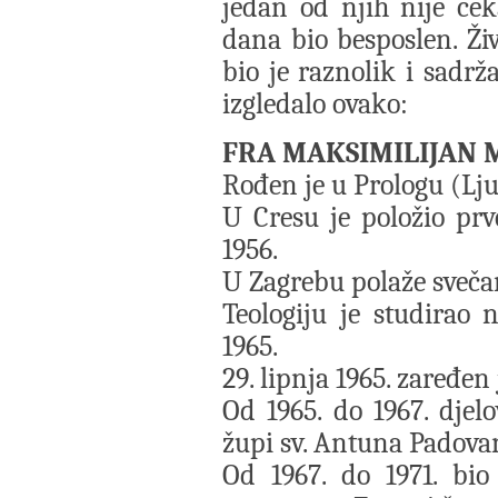
jedan od njih nije ček
dana bio besposlen. Živo
bio je raznolik i sadrž
izgledalo ovako:
FRA MAKSIMILIJAN
Rođen je u Prologu (Ljub
U Cresu je položio prv
1956.
U Zagrebu polaže svečan
Teologiju je studirao
1965.
29. lipnja 1965. zaređen 
Od 1965. do 1967. djel
župi sv. Antuna Padova
Od 1967. do 1971. bio