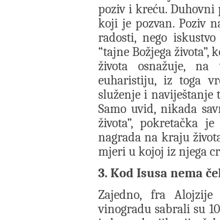
poziv i kreću. Duhovni 
koji je pozvan. Poziv n
radosti, nego iskustvo
“tajne Božjega života”, 
života osnažuje, na
euharistiju, iz toga 
služenje i naviještanje
Samo uvid, nikada sav
života”, pokretačka j
nagrada na kraju života
mjeri u kojoj iz njega c
3. Kod Isusa nema če
Zajedno, fra Alojzij
vinogradu sabrali su 1