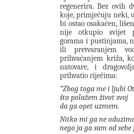
regenerira. Bez ovih dv
koje, primjećuju neki, u
bi ostao osakaćen, liše
nije otkupio svijet 
gorama i pustinjama, 
ili pretvaranjem v
prihvaćanjem križa, k
natovare, i dragovo
prihvatio riječima:
“Zbog toga me i ljubi O
što polažem život svoj
da ga opet uzmem.
Nitko mi ga ne oduzima
nego ja ga sam od sebe