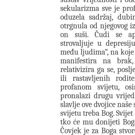
sekularizma sve je prof
oduzela sadržaj, dubin
otrgnula od njegovog iz
on suši. Čudi se ap
strovaljuje u depresij
među ljudima”, na koje 
manifestira na brak,
relativizira ga se, pos
ili rastavljenih rodi
profanom svijetu, os
pronalazi drugu vrije
slavlje ove dvojice naš
svijetu treba Bog. Svije
tko će mu donijeti Bog
Čovjek je za Boga stvor