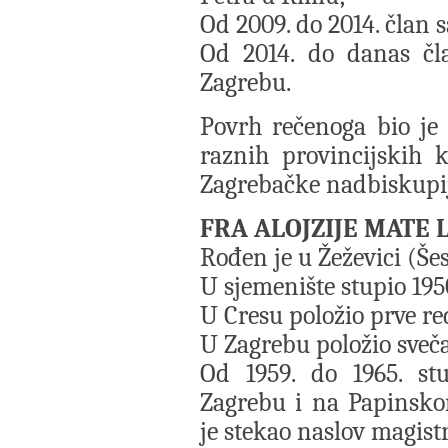
Od 2009. do 2014. član 
Od 2014. do danas čl
Zagrebu.
Povrh rečenoga bio je d
raznih provincijskih k
Zagrebačke nadbiskupije
FRA ALOJZIJE MATE 
Rođen je u Žeževici (Šes
U sjemenište stupio 195
U Cresu položio prve re
U Zagrebu položio svečan
Od 1959. do 1965. st
Zagrebu i na Papinsko
je stekao naslov magistr