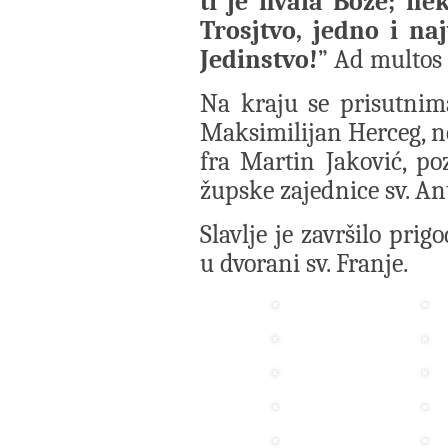
ti je hvala Bože; nek
Trosjtvo, jedno i na
Jedinstvo!
” Ad multos
Na kraju se prisutnima
Maksimilijan Herceg, ne
fra Martin Jaković, poz
župske zajednice sv. A
Slavlje je završilo pri
u dvorani sv. Franje.