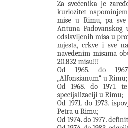
Za svećenika je zaređ
kuriozitet napominjem 
mise u Rimu, pa sve 
Antuna Padovanskog u 
odslavljenih misa u pro
mjesta, crkve i sve n
navedenim misama obuh
20.832 misu!!!
Od 1965. do 1967.
„Alfonsianum“ u Rimu;
Od 1968. do 1971. te
specijalizaciji u Rimu;
Od 1971. do 1973. ispov
Petra u Rimu;
Od 1974. do 1977. definit
Od 1974. do 1983. odgoji