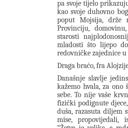
pa svoje tijelo prikazuj
kao svoje duhovno bogos
poput Mojsija, drže 
Provinciju, domovinu,
starosti najplodonosn
mladosti što lijepo d
redovničke zajednice u k
Draga braćo, fra Alojzij
Današnje slavlje jedi
kažemo hvala, za ono št
sebe. To nije vaše krv
fizički podignute djec
duša, razasuta diljem sv
mise, propovijedali, is
“Žetva je velika, a rad