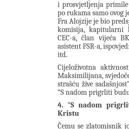
i prosvjetljenja primil
po rukama samo ovog j
Fra Alojzije je bio pred
komisija, kapitularni 
CEC-a, član vijeća BK
asistent FSR-a, ispovje
itd.
Cijeloživotna aktivnos
Maksimilijana, svjedoče
strašću žive sadašnjost
“S nadom prigrliti bud
4.
“
S nadom prigrli
Kristu
Čemu se zlatomisnik j