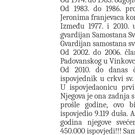
Od 1983. do 1986. pro
Jeronima franjevaca ko
Između 1977. i 2010. 
gvardijan Samostana Sv
Gvardijan samostana sv.
Od 2002. do 2006. čla
Padovanskog u Vinkov
Od 2010. do danas č
ispovjednik u crkvi s
U ispovjedaonicu prvi 
Njegova je ona zadnja s
prošle godine, ovo b
ispovjedio 9.119 duša. 
godina njegove sveće
450.000 ispovjedi!!! Sa