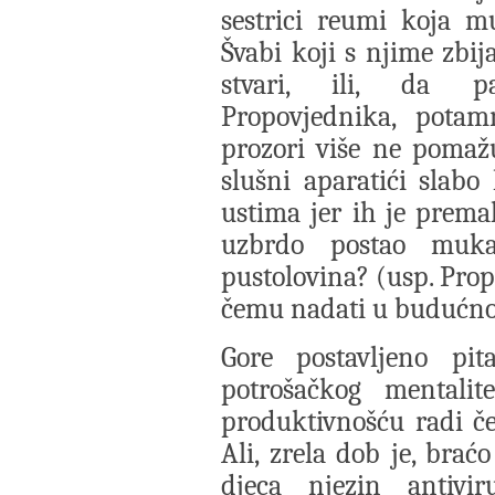
sestrici reumi koja m
Švabi koji s njime zbi
stvari, ili, da par
Propovjednika, pota
prozori više ne pomaž
slušni aparatići slabo
ustima jer ih je premal
uzbrdo postao muka,
pustolovina? (usp. Prop 
čemu nadati u budućno
Gore postavljeno pit
potrošačkog mentalite
produktivnošću radi če
Ali, zrela dob je, brać
djeca njezin antivi