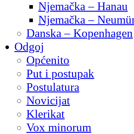
Njemačka – Hanau
Njemačka – Neumün
Danska – Kopenhagen
Odgoj
Općenito
Put i postupak
Postulatura
Novicijat
Klerikat
Vox minorum