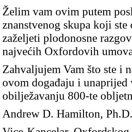
Želim vam ovim putem posl
znanstvenog skupa koji ste 
zaželjeti plodonosne razgov
najvećih Oxfordovih umova 
Zahvaljujem Vam što ste i n
ovom događaju i unaprijed 
obilježavanju 800-te obljet
Andrew D. Hamilton, Ph.D
Vice-Kancelar, Oxfordskog 