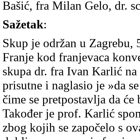
Bašić, fra Milan Gelo, dr. s
Sažetak
:
Skup je održan u Zagrebu, 5
Franje kod franjevaca konv
skupa dr. fra Ivan Karlić n
prisutne i naglasio je »da 
čime se pretpostavlja da će b
Također je prof. Karlić spo
zbog kojih se započelo s o