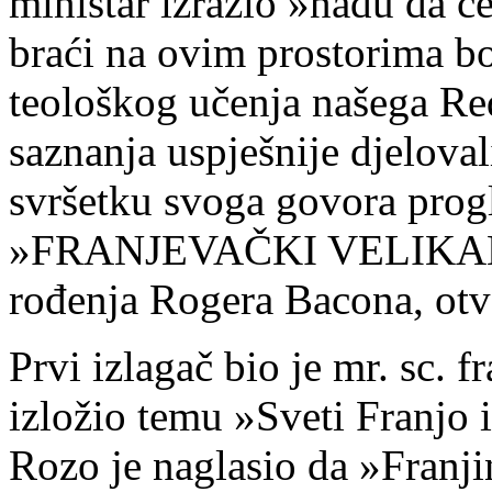
ministar izrazio »nadu da 
braći na ovim prostorima bo
teološkog učenja našega R
saznanja uspješnije djeloval
svršetku svoga govora progl
»FRANJEVAČKI VELIKANI«
rođenja Rogera Bacona, ot
Prvi izlagač bio je mr. sc. 
izložio temu »Sveti Franjo i
Rozo je naglasio da »Franji