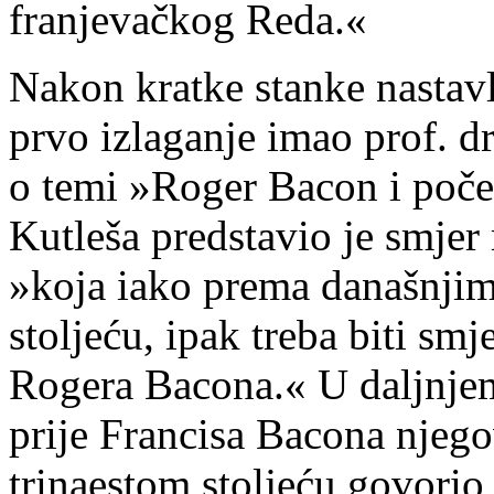
franjevačkog Reda.«
Nakon kratke stanke nastavl
prvo izlaganje imao prof. dr
o temi »Roger Bacon i poče
Kutleša predstavio je smjer
»koja iako prema današnjim 
stoljeću, ipak treba biti smj
Rogera Bacona.« U daljnjem
prije Francisa Bacona njeg
trinaestom stoljeću govori