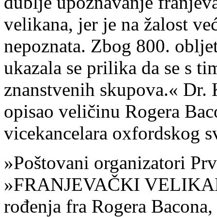
dublje upoznavanje franjeva
velikana, jer je na žalost ve
nepoznata. Zbog 800. oblje
ukazala se prilika da se s 
znanstvenih skupova.« Dr. K
opisao veličinu Rogera Bac
vicekancelara oxfordskog sv
»Poštovani organizatori Pr
»FRANJEVAČKI VELIKANI«
rođenja fra Rogera Bacona,