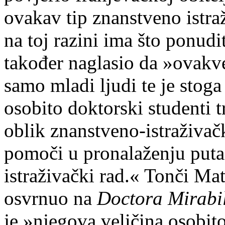
ovakav tip znanstveno istra
na toj razini ima što ponudi
također naglasio da »ovakv
samo mladi ljudi te je stog
osobito doktorski studenti t
oblik znanstveno-istraživačk
pomoči u pronalaženju puta
istraživački rad.« Tonči Ma
osvrnuo na
Doctora Mirabi
je »njegova veličina osobit