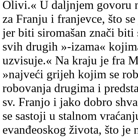
Olivi.« U daljnjem govoru 
za Franju i franjevce, što s
jer biti siromašan znači bit
svih drugih »-izama« kojim
uzvisuje.« Na kraju je fra M
»najveći grijeh kojim se rob
robovanja drugima i predsta
sv. Franjo i jako dobro shv
se sastoji u stalnom vraćan
evanđeoskog života, što j