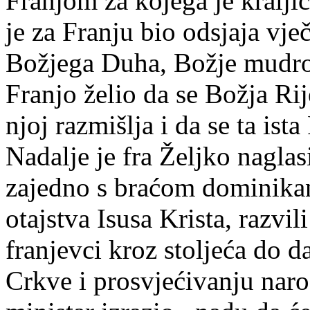
Franjom za kojega je kraljic
je za Franju bio odsjaja vje
Božjega Duha, Božje mudrost
Franjo želio da se Božja Rij
njoj razmišlja i da se ta ist
Nadalje je fra Željko nagla
zajedno s braćom dominikanc
otajstva Isusa Krista, razvi
franjevci kroz stoljeća do d
Crkve i prosvjećivanju naro