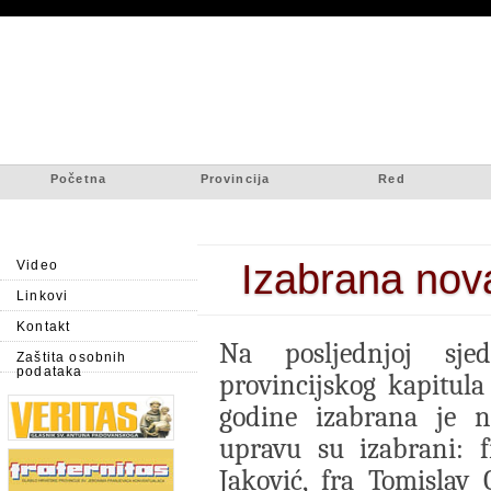
Početna
Provincija
Red
Izabrana nov
Video
Linkovi
Kontakt
Na posljednjoj sjed
Zaštita osobnih
podataka
provincijskog kapitula
godine izabrana je n
upravu su izabrani: f
Jaković, fra Tomislav 