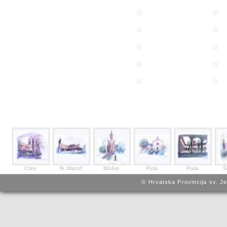
Cres
N. Marof
Molve
Pula
Pula
Š
© Hrvatska Provincija sv. J