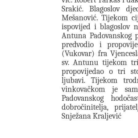
Srakić. Blagoslov dje
Mešanović. Tijekom ci
ispovijed i blagoslov
Antuna Padovanskog pr
predvodio i propovi
(Vukovar) fra Vjencesl
sv. Antunu tijekom tr
propovijedao o tri st
ljubavi. Tijekom tr
vinkovačkom je samo
Padovanskog hodočast
dobročinitelja, prijate
Snježana Kraljević