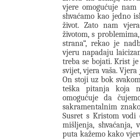
vjere omogućuje nam d
shvaćamo kao jedno is
život. Zato nam vje
životom, s problemima,
strana“, rekao je nad
vjeru napadaju laicizam
treba se bojati. Krist 
svijet, vjera vaša. Vjer
On stoji uz bok svako
teška pitanja koja
omogućuje da čujemo
sakramentalnim znakov
Susret s Kristom vodi 
mišljenja, shvaćanja, 
puta kažemo kako vjeru