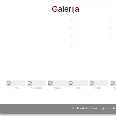
Galerija
Cres
N. Marof
Molve
Pula
Pula
Š
© Hrvatska Provincija sv. J