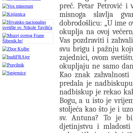
preč. Petar Petrović i 
misnoga slavlja gva
dobrodošlicu: „U ime o
okuplja na ovoj večern
Vas pozdraviti i zahva
svu brigu i pažnju ko
zajednici, ovom svetišt
okupljaju ne samo dana
Kao znak zahvalnosti 
predala je nadbiskupu
nadbiskup je rekao kako
Bogu, a u isto je vrij
stoljeća kao što je i u
sv. Antuna? To je b
djetinjstvu i mladosti