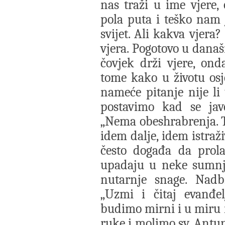
nas traži u ime vjere
pola puta i teško nam 
svijet. Ali kakva vjera
vjera. Pogotovo u današ
čovjek drži vjere, on
tome kako u životu os
nameće pitanje nije li
postavimo kad se jav
„Nema obeshrabrenja. Tr
idem dalje, idem istraž
često događa da prola
upadaju u neke sumnje
nutarnje snage. Nadb
„Uzmi i čitaj evanđel
budimo mirni i u miru 
ruke i molimo sv. Ant