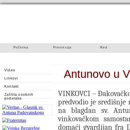
Početna
Provincija
Red
Antunovo u V
Video
Linkovi
Kontakt
VINKOVCI – Đakovačko-
Zaštita osobnih
podataka
predvodio je središnje 
na blagdan sv. Antu
vinkovačkom samostanu
domaći gvardijan fra Il