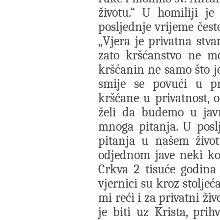
životu.“ U homiliji j
posljednje vrijeme često
„Vjera je privatna stva
zato kršćanstvo ne mo
kršćanin ne samo što je
smije se povući u pr
kršćane u privatnost, o
želi da budemo u jav
mnoga pitanja. U posl
pitanja u našem život
odjednom jave neki koji
Crkva 2 tisuće godina 
vjernici su kroz stolje
mi reći i za privatni živo
je biti uz Krista, prihv