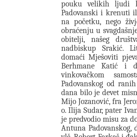
pouku velikih ljudi
Padovanski i krenuti il
na početku, nego živ
obraćenju u svagdašnj
obitelji, našeg društ
nadbiskup Srakić. Li
domaći Mješoviti pjev
Berhmane Katić i di
vinkovačkom samos
Padovanskog od ranih j
dana bilo je devet misni
Mijo Jozanović, fra Jer
o. Ilija Sudar, pater Iv
je predvodio misu za do
Antuna Padovanskog, do
vlč. Robert Farkaš i đ