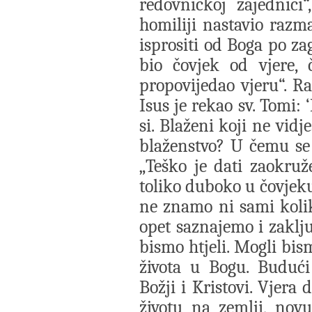
redovničkoj zajednici
homiliji nastavio razm
isprositi od Boga po za
bio čovjek od vjere, 
propovijedao vjeru“. R
Isus je rekao sv. Tomi:
si. Blaženi koji ne vidj
blaženstvo? U čemu se s
„Teško je dati zaokruže
toliko duboko u čovjek
ne znamo ni sami koliko
opet saznajemo i zaklj
bismo htjeli. Mogli bis
života u Bogu. Budući
Božji i Kristovi. Vjera
životu na zemlji, nov