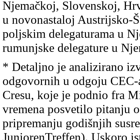
Njemačkoj, Slovenskoj, Hrv
u novonastaloj Austrijsko-Šv
poljskim delegaturama u Nj
rumunjske delegature u Nj
* Detaljno je analizirano i
odgovornih u odgoju CEC-a
Cresu, koje je podnio fra M
vremena posvetilo pitanju o
pripremanju godišnjih susret
JuniorenTreffen). Uskoro i