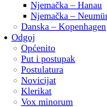
Njemačka – Hanau
Njemačka – Neumün
Danska – Kopenhagen
Odgoj
Općenito
Put i postupak
Postulatura
Novicijat
Klerikat
Vox minorum