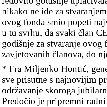
redovito godišnje uplaćivala
nikako ne ide za stvaranjem 
ovog fonda smio popeti najv
u tu svrhu, da svaki član C
godišnje za stvaranje ovog 
zavjetovanih članova, do n
* Fra Miljenko Hontić, gene
sve prisutne s najnovijim p
održavanje skoroga jubilarn
Predočio je pripremni radn