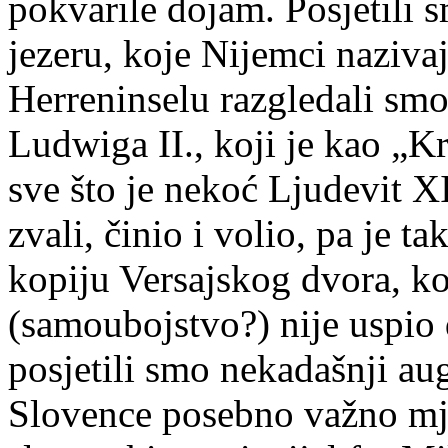
pokvarile dojam. Posjetili 
jezeru, koje Nijemci naziv
Herreninselu razgledali smo
Ludwiga II., koji je kao „K
sve što je nekoć Ljudevit X
zvali, činio i volio, pa je 
kopiju Versajskog dvora, ko
(samoubojstvo?) nije uspio 
posjetili smo nekadašnji au
Slovence posebno važno mje