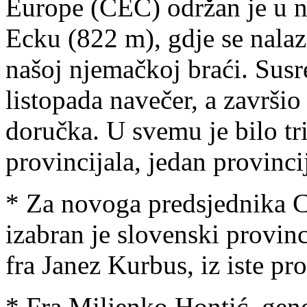
Europe (CEC) održan je u
Ecku (
822 m
), gdje se nala
našoj njemačkoj braći. Susre
listopada navečer, a završio
doručka. U svemu je bilo tri
provincijala, jedan provincij
* Za novoga predsjednika 
izabran je slovenski provinc
fra Janez Kurbus, iz iste pro
* Fra Miljenko Hontić, gene