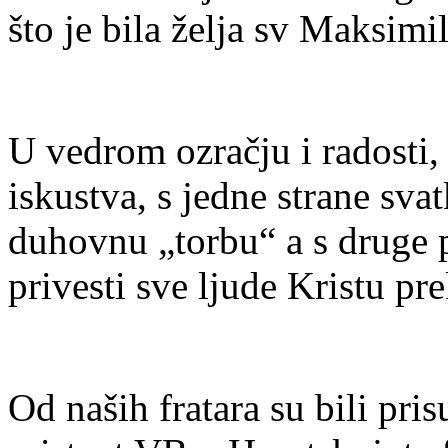
što je bila želja sv Maksimi
U vedrom ozračju i radosti, s
iskustva, s jedne strane sva
duhovnu „torbu“ a s druge p
privesti sve ljude Kristu pr
Od naših fratara su bili pri