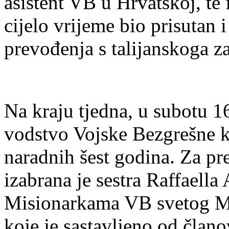
asistent VB u Hrvatskoj, te
cijelo vrijeme bio prisutan i
prevođenja s talijanskoga za
Na kraju tjedna, u subotu 1
vodstvo Vojske Bezgrešne k
naradnih šest godina. Za pr
izabrana je sestra Raffaell
Misionarkama VB svetog Mak
koje je sastavljeno od članov