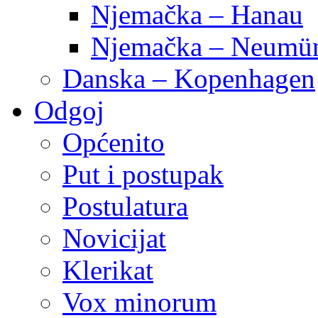
Njemačka – Hanau
Njemačka – Neumün
Danska – Kopenhagen
Odgoj
Općenito
Put i postupak
Postulatura
Novicijat
Klerikat
Vox minorum